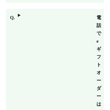
電
話
で
e
ギ
フ
ト
オ
ー
ダ
ー
は