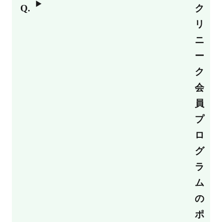
ク
リ
ニ
ー
ク
会
員
プ
ロ
グ
ラ
ム
の
ポ