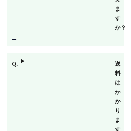
ま
す
か？
送
料
は
か
か
り
ま
す