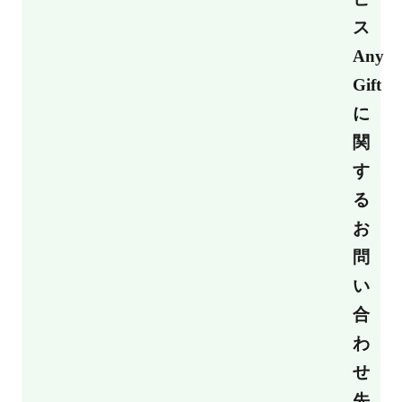
ス
Any
Gift
に
関
す
る
お
問
い
合
わ
せ
先