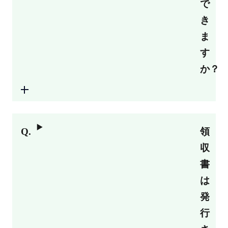
で
き
ま
す
か？
領
収
書
は
発
行