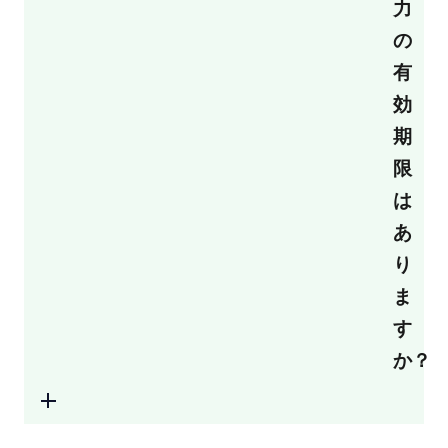
力
の
有
効
期
限
は
あ
り
ま
す
か？