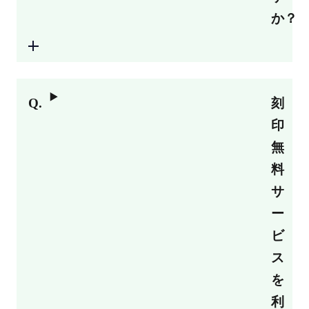
か？
刻
印
無
料
サ
ー
ビ
ス
を
利