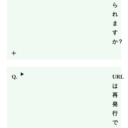
ら
れ
ま
す
か？
URL
は
再
発
行
で