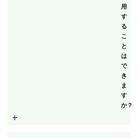
用
す
る
こ
と
は
で
き
ま
す
か？