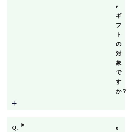
e
ギ
フ
ト
の
対
象
で
す
か？
e