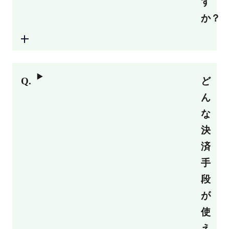
す
か？
ど
ん
な
決
済
手
段
が
使
え