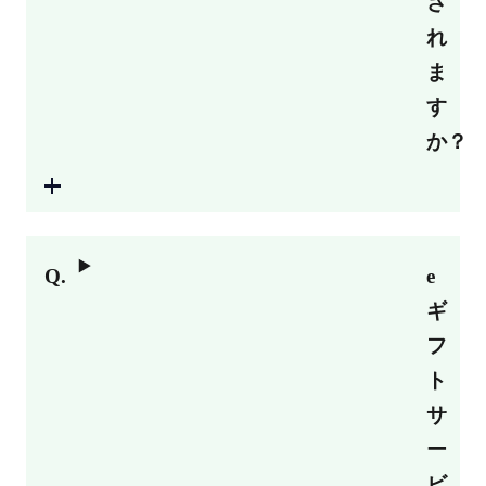
さ
れ
ま
す
か？
e
ギ
フ
ト
サ
ー
ビ