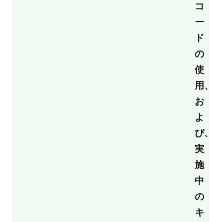
コ
ー
ド
の
使
用、
お
よ
び、
実
施
中
の
キ