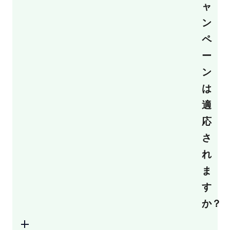
ャ
ン
ペ
ー
ン
は
適
応
さ
れ
ま
す
か？