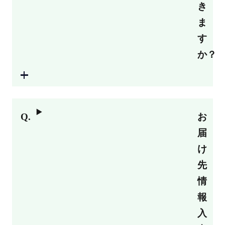
き
ま
す
か？
お
届
け
先
情
報
入