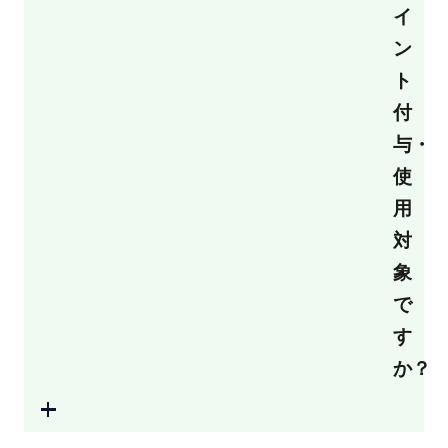
イ
ン
ト
付
与・
使
用
対
象
で
す
か？