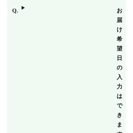
お
届
け
希
望
日
の
入
力
は
で
き
ま