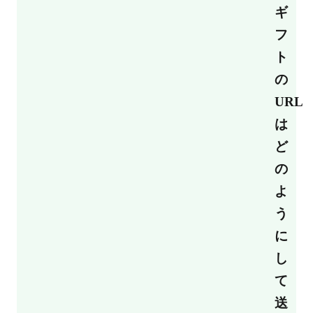
ギ
フ
ト
の
URL
は
ど
の
よ
う
に
し
て
送