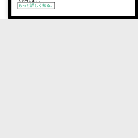
と共有します。
もっと詳しく知る。
税込
¥5,170
カートに追加
Social media stars.
おすすめのクリニーク製品やルックを紹介