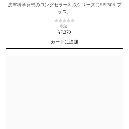
皮膚科学発想のロングセラー乳液シリーズにSPF50をプ
ラス。
紫外線と乾燥から肌を守る、日中用乳液。
税込
¥7,370
カートに追加