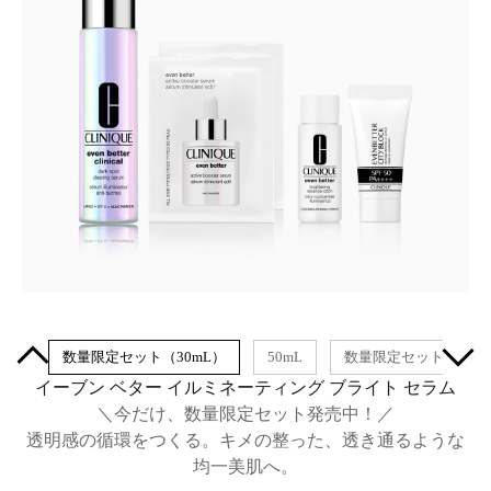
0mL
数量限定セット（30mL）
50mL
数量限定セット（50m
イーブン ベター イルミネーティング ブライト セラム
＼今だけ、数量限定セット発売中！／
透明感の循環をつくる。キメの整った、透き通るような
均一美肌へ。