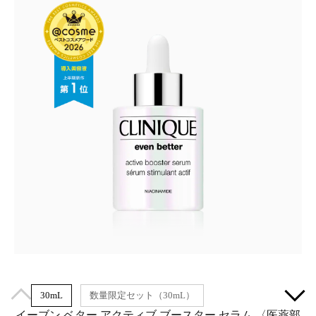
30mL
数量限定セット（30mL）
イーブン ベター アクティブ ブースター セラム​ 〈医薬部