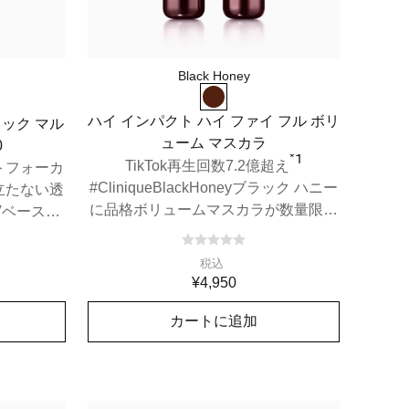
Black Honey
ハイ インパクト ハイ ファイ フル ボリ
ロック マル
ューム マスカラ
0
*1
TikTok再生回数7.2億超え
トフォーカ
#CliniqueBlackHoneyブラック ハニー
立たない透
に品格ボリュームマスカラが数量限定
Vベース。
登場！
、あらゆる
防御(マル
税込
PA++++
¥4,950
カートに追加