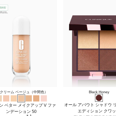
4 クリーム ベージュ（中間色）
Black Honey
オール アバウト シャドウ 
ン ベター メイクアップ V ファ
エディション クワ
ンデーション 50
＊1