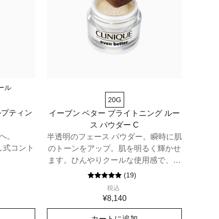
ール
20G
ルプティン
イーブン ベター ブライトニング ルー
ス パウダー C
へ。
半透明のフェース パウダー。瞬時に肌
し式コント
のトーンをアップ。肌を明るく輝かせ
ます。ひんやりクールな使用感で、小
ジワの目立たないなめらかな肌へ。
(
19
)
税込
¥8,140
カートに追加