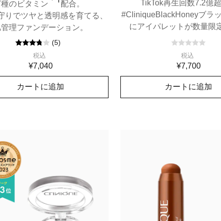
TikTok再生回数7.2億
7種のビタミン
配合。
#CliniqueBlackHoneyブ
守りでツヤと透明感を育てる、
にアイパレットが数量限
肌管理ファンデーション。
(
5
)
税込
税込
¥7,040
¥7,700
カートに追加
カートに追加