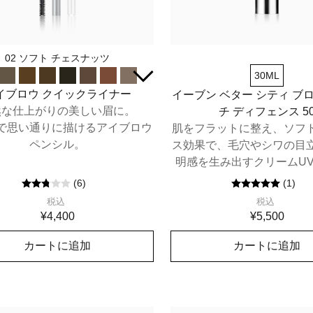
02 ソフト チェスナッツ
30ML
イブロウ クイックライナー
イーブン ベター シティ ブ
然な仕上がりの美しい眉に。
チ ディフェンス 5
で思い通りに描けるアイブロウ
肌をフラットに整え、ソフ
ペンシル。
ス効果で、毛穴やシワの目
明感を生み出すクリームU
４つのディフェンス機能で
(
6
)
(
1
)
＊1
光
にさらされた肌を徹底
税込
税込
チ ディフェンス)。SPF50/
¥4,400
¥5,500
カートに追加
カートに追加