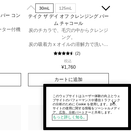
30mL
125mL
ーバー コン
テイク ザ デイ オフ クレンジング バー
ム チャコール
ーター付機
炭のチカラで、毛穴の中からクレンジ
。
ング。
炭の吸着力 x オイルの溶解力で洗い上
げる、黒のクレンジング バーム。
(
2
)
税込
¥1,760
カートに追加
このウェブサイトはユーザー体験の向上とウェ
ブサイトのパフォーマンスや通信トラフィック
の分析のために Cookie を使用します。また、
サイトの使用に関する情報をソーシャルメディ
ア、広告、分析パートナーと共有します。
もっと詳しく知る。