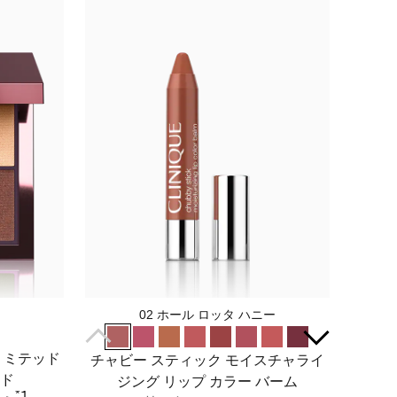
02 ホール ロッタ ハニー
リミテッド
チャビー スティック モイスチャライ
ッド
ジング リップ カラー バーム
*1