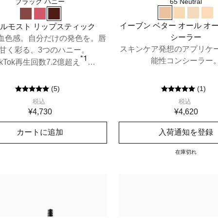
ブラック ハニー
65 Neutral
イーブン ベター オール オ
ルモスト リップスティック
シーラー
血色感。自分だけの発色を。唇
スキンケア発想のアプリケ
甘く彩る、3つのハニー。
*1
能性コンシーラー
ikTok再生回数7.2億超え
#CliniqueBlackHoney
(
5
)
(
1
)
税込
税込
¥4,730
¥4,620
カートに追加
入荷通知を登録
在庫切れ