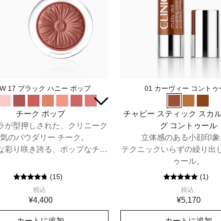
EW 17 ブラック ハニー ポップ
01 カーヴィー コントゥ
チーク ポップ
チャビー スティック スカ
ラが型押しされた、クリニーク
グ コントゥール
気のパウダリー チーク。
立体感のある小顔印象
な彩り咲き誇る、ポップなチー
テクニックいらずの繰り出
ク カラー。
ゥール。
(
15
)
(
1
)
税込
税込
¥4,400
¥5,170
カートに追加
カートに追加