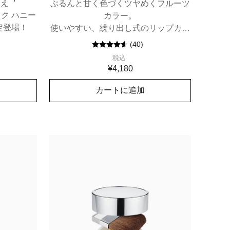
超え
ぷるんと甘く色づくツヤめくフルーツ
ラック ハニー
カラー。
定登場！
使いやすい、繰り出し式のリップカラ
ー。
(
40
)
税込
¥4,180
カートに追加