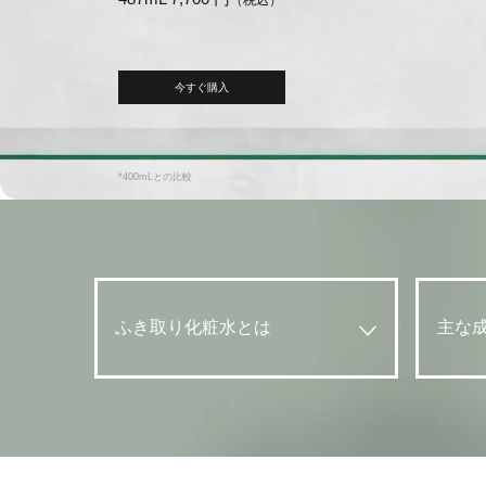
今すぐ購入
*400mLとの比較
ふき取り化粧水とは
主な