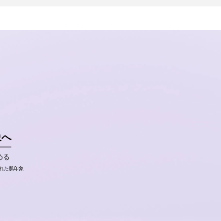
象へ
める
された肌印象