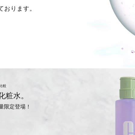
ております。
の比較
化粧水。
量限定登場！