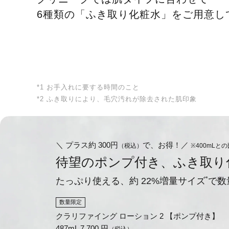
6種類の「ふき取り化粧水」をご用意し
*1 お手入れに要する時間のこと
*2 ふき取りにより、毛穴汚れが除去された肌印象
＼ プラス約 300円
で、お得！／
（税込）
※400mLと
待望のポンプ付き、ふき取り
*
たっぷり使える、
約 22%増量サイズ
で数
数量限定
クラリファイング ローション 2 【ポンプ付き】
487mL 7,700 円
（税込）