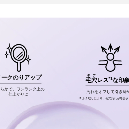
ポア
メークのりアップ
*1
毛穴
レス
な印
めらかで、ワンランク上の
汚れをオフして引き締
仕上がりに
*1 ふき取りにより、毛穴汚れが除去