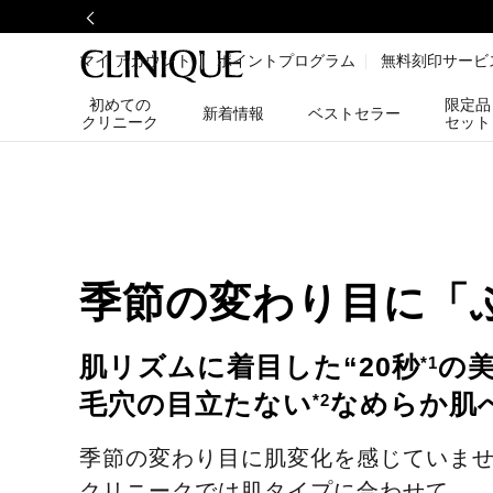
マイ アカウント
ポイントプログラム
無料刻印サービ
初めての
限定品
新着情報
ベストセラー
クリニーク
セット
季節の変わり目に「
肌リズムに着目した“20秒
の
*1
毛穴の目立たない
なめらか肌
*2
季節の変わり目に肌変化を感じていま
クリニークでは肌タイプに合わせて