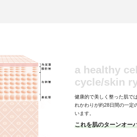
a healthy ce
cycle/skin r
健康的で美しく整った肌で
れかわりが約28日間の一定
います。
これを肌のターンオー