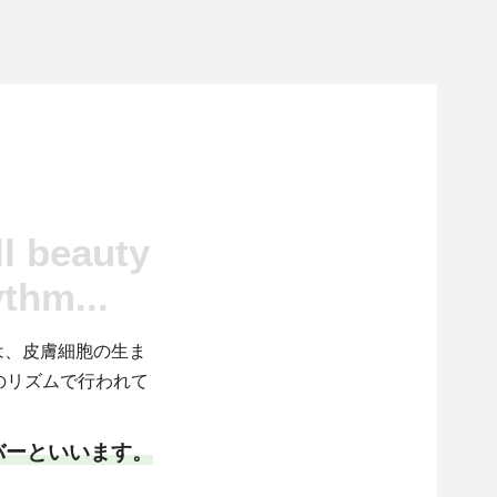
ll beauty
ythm...
は、皮膚細胞の生ま
のリズムで行われて
バーといいます。