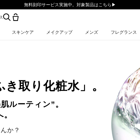
無料刻印サービス実施中。対象製品はこちら▶︎
ス
スキンケア
メイクアップ
メンズ
フレグランス
ふき取り化粧水」。
美肌ルーティン”。
へ。
せんか？