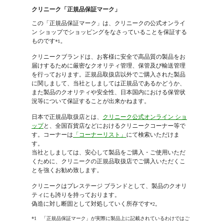
クリニーク「正規品保証マーク」
この「正規品保証マーク」は、クリニークの公式オンライ
ン ショップでショッピングをなさっていることを保証する
ものです
。
*1
クリニークブランドは、お客様に安全で高品質の製品をお
届けするために厳密なクオリティ管理、保管及び輸送管理
を行っております。正規品取扱店以外でご購入された製品
に関しまして、当社としましては正規品であるかどうか、
また製品のクオリティや安全性、日本国内における保管状
況等について保証することが出来かねます。
日本で正規品取扱店とは、
クリニーク公式オンライン ショ
ップ
と、全国百貨店などにおけるクリニークコーナー等で
す。コーナーは
「コーナーリスト」
にて検索いただけま
す。
当社としましては、安心して製品をご購入・ご使用いただ
くために、クリニークの正規品取扱店でご購入いただくこ
とを強くお勧め致します。
クリニークはプレステージ ブランドとして、製品のクオリ
ティにも誇りを持っております。
偽造に対し断固として対処していく所存です
。
*2
*1 「正規品保証マーク」が実際に製品上に記載されているわけではご