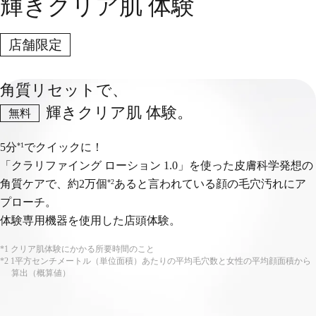
輝きクリア肌 体験
店舗限定
角質リセットで、
輝きクリア肌 体験。
無料
*1
5分
でクイックに！
「クラリファイング ローション 1.0」を使った皮膚科学発想の
*2
角質ケアで、
約2万個
あると言われている顔の毛穴汚れにア
プローチ。
体験専用機器を使用した店頭体験。
*1 クリア肌体験にかかる所要時間のこと
*2 1平方センチメートル（単位面積）あたりの平均毛穴数と女性の平均顔面積から
算出（概算値）