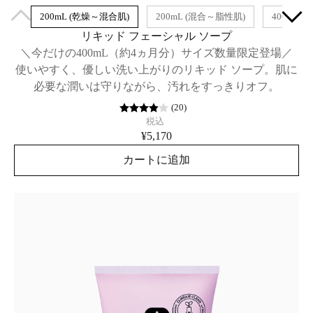
200mL (乾燥～混合肌)
200mL (混合～脂性肌)
400ml(
リキッド フェーシャル ソープ
＼今だけの400mL（約4ヵ月分）サイズ数量限定登場／
使いやすく、優しい洗い上がりのリキッド ソープ。肌に
必要な潤いは守りながら、汚れをすっきりオフ。
(
20
)
税込
¥5,170
カートに追加