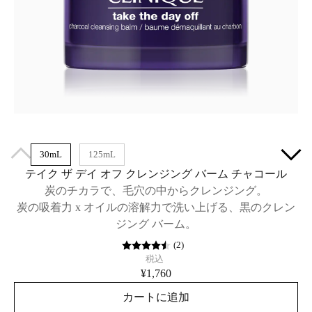
30mL
125mL
テイク ザ デイ オフ クレンジング バーム チャコール
炭のチカラで、毛穴の中からクレンジング。
炭の吸着力 x オイルの溶解力で洗い上げる、黒のクレン
ジング バーム。
(
2
)
税込
¥1,760
カートに追加