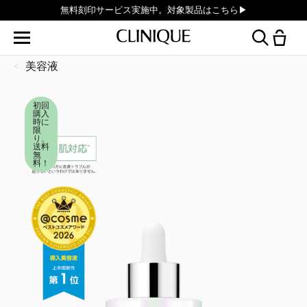
無料刻印サービス実施中。対象製品はこちら▶︎
美容液
初回
購入
時に
限
り、
送料
無
料！