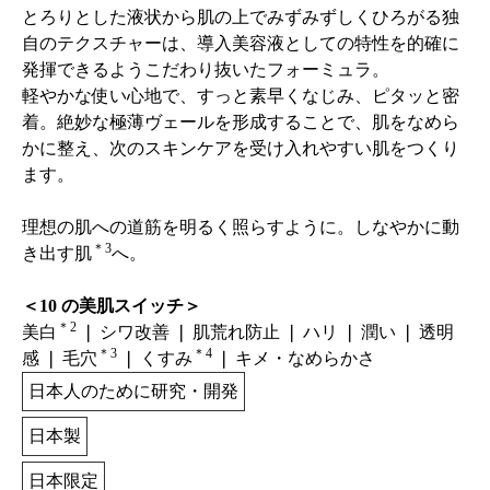
とろりとした液状から肌の上でみずみずしくひろがる独
自のテクスチャーは、導入美容液としての特性を的確に
発揮できるようこだわり抜いたフォーミュラ。
軽やかな使い心地で、すっと素早くなじみ、ピタッと密
着。絶妙な極薄ヴェールを形成することで、肌をなめら
かに整え、次のスキンケアを受け入れやすい肌をつくり
ます。
理想の肌への道筋を明るく照らすように。しなやかに動
＊3
き出す肌
へ。
＜10 の美肌スイッチ＞
＊2
美白
❘ シワ改善 ❘ 肌荒れ防止 ❘ ハリ ❘ 潤い ❘ 透明
＊3
＊4
感 ❘ 毛穴
❘ くすみ
❘ キメ・なめらかさ
日本人のために研究・開発
日本製
日本限定