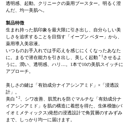
透明感、起動。クリニークの薬用ブースター。明るく澄
んだ、均一美肌へ。
製品特徴
生まれ持った肌印象を最大限に引き出し、自分らしい美
しさを追求することを目指す「イーブン ベター」から、
薬用導入美容液。
いつものお手入れでは手応えを感じにくくなったあなた
＊1
に。まるで潜在能力を引き出し、美しく起動
させるよ
うに。潤い、透明感、ハリ…。1本で10の美肌スイッチに
アプローチ。
美しさの鍵は「有効成分ナイアシンアミド」×「浸透設
計」。
＊2
美白
、シワ改善、肌荒れを防ぐマルチな「有効成分ナ
イアシンアミド」を肌の構造に着想を得た、生体模倣(バ
イオミメティックス)発想の浸透設計で角質層のすみずみ
まで、しっかり均一に届けます。