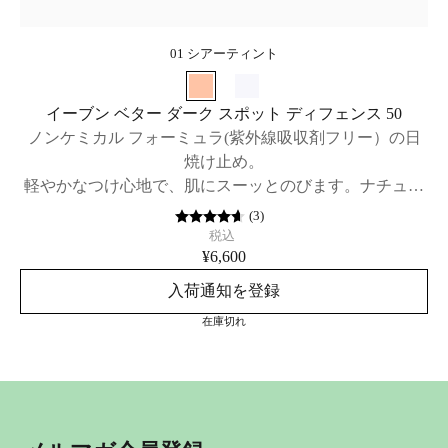
01 シアーティント
イーブン ベター ダーク スポット ディフェンス 50
ノンケミカル フォーミュラ(紫外線吸収剤フリー）の日
焼け止め。
軽やかなつけ心地で、肌にスーッとのびます。ナチュラ
ルな肌色に整えるシアー ティントと、明るく肌色を整え
(
3
)
るシアーの2色。SPF50 / PA++++
税込
¥6,600
入荷通知を登録
在庫切れ