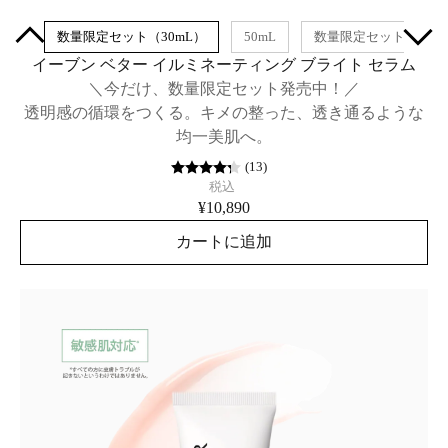
0mL
数量限定セット（30mL）
50mL
数量限定セット（50m
イーブン ベター イルミネーティング ブライト セラム
＼今だけ、数量限定セット発売中！／
透明感の循環をつくる。キメの整った、透き通るような
均一美肌へ。
(
13
)
税込
¥10,890
カートに追加