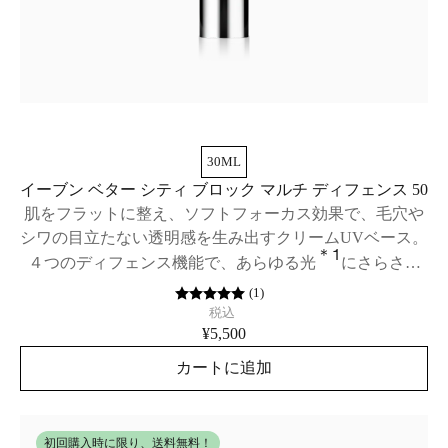
30ML
イーブン ベター シティ ブロック マルチ ディフェンス 50
肌をフラットに整え、ソフトフォーカス効果で、毛穴や
シワの目立たない透明感を生み出すクリームUVベース。
＊1
４つのディフェンス機能で、あらゆる光
にさらされ
た肌を徹底防御(マルチ ディフェンス)。SPF50/PA++++
(
1
)
税込
¥5,500
カートに追加
初回購入時に限り、送料無料！