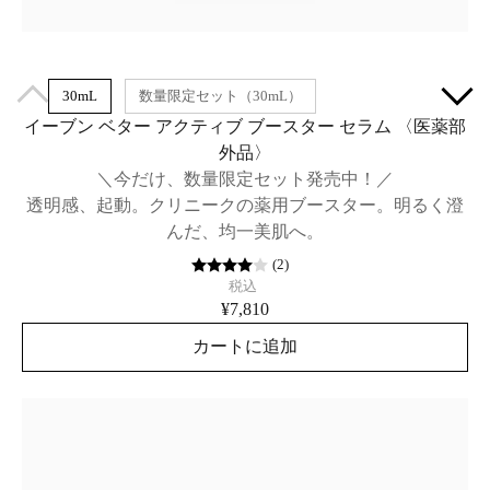
30mL
数量限定セット（30mL）
イーブン ベター アクティブ ブースター セラム​ 〈医薬部
外品〉
＼今だけ、数量限定セット発売中！／
透明感、起動。クリニークの薬用ブースター。明るく澄
んだ、均一美肌へ。
(
2
)
税込
¥7,810
カートに追加