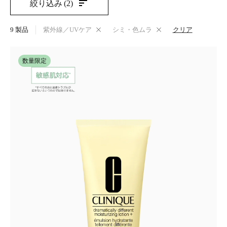
絞り込み
(2)
9
製品
紫外線／UVケア
シミ・色ムラ
クリア
数量限定