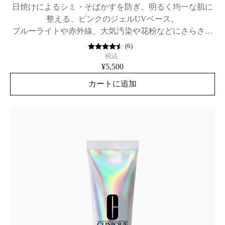
日焼けによるシミ・そばかすを防ぎ、明るく均一な肌に
整える、ピンクのジェルUVベース。
ブルーライトや赤外線、大気汚染や花粉などにさらされ
た素肌を守る、日焼け止め兼メーク下地。SPF45 / PA+++
(
6
)
税込
¥5,500
カートに追加