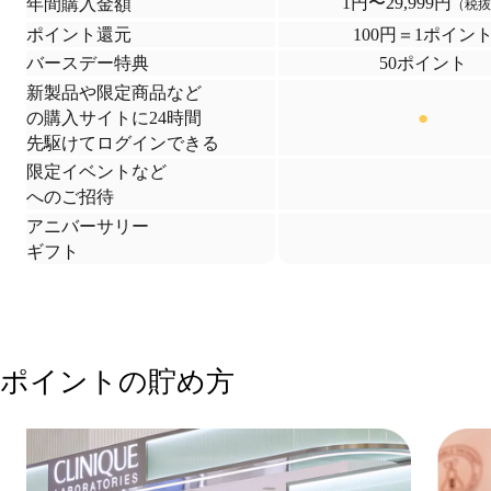
1円〜29,999円
年間購入金額
（税抜
ポイント還元
100円＝1ポイン
バースデー特典
50ポイント
新製品や限定商品など
●
の購入サイトに
24時間
先駆けてログインできる
限定イベントなど
へのご招待
アニバーサリー
ギフト
ポイントの貯め方