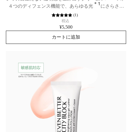
＊1
４つのディフェンス機能で、あらゆる光
にさらされ
た肌を徹底防御(マルチ ディフェンス)。SPF50/PA++++
(
1
)
税込
¥5,500
カートに追加