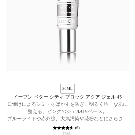
30ML
イーブン ベター シティ ブロック アクア ジェル 45
日焼けによるシミ・そばかすを防ぎ、明るく均一な肌に
整える、ピンクのジェルUVベース。
ブルーライトや赤外線、大気汚染や花粉などにさらされ
た素肌を守る、日焼け止め兼メーク下地。SPF45 / PA+++
(
6
)
税込