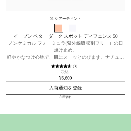
01 シアーティント
イーブン ベター ダーク スポット ディフェンス 50
ノンケミカル フォーミュラ(紫外線吸収剤フリー）の日
焼け止め。
軽やかなつけ心地で、肌にスーッとのびます。ナチュラ
ルな肌色に整えるシアー ティントと、明るく肌色を整え
(
3
)
るシアーの2色。SPF50 / PA++++
税込
¥6,600
入荷通知を登録
在庫切れ