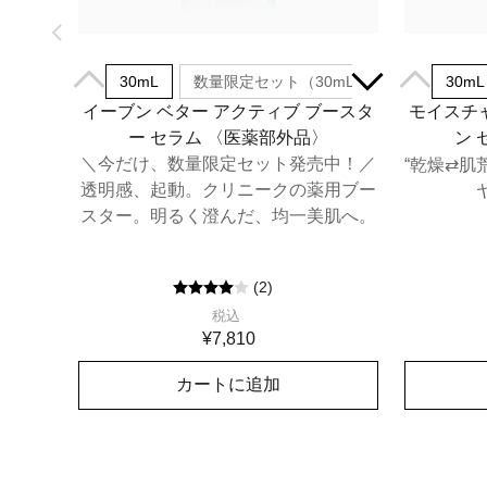
30mL
数量限定セット（30mL）
30mL
イーブン ベター アクティブ ブースタ
モイスチャ
ー セラム​ 〈医薬部外品〉
ン 
＼今だけ、数量限定セット発売中！／
“乾燥⇄肌
透明感、起動。クリニークの薬用ブー
スター。明るく澄んだ、均一美肌へ。
(
2
)
税込
¥7,810
カートに追加