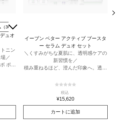
（30mL）
ブースター（30mL）＋セラム（50mL）
オール 
 デュオ
イーブン ベター アクティブ ブースタ
エ
ー セラム デュオ セット
Ti
イトニン
＼くすみがちな夏肌に、透明感ケアの
#Clini
登場／
新習慣を／
にアイ
ボ ポー
積み重ねるほど、澄んだ印象へ。透明
起動ブースターデュオ セット。
税込
¥15,620
カートに追加