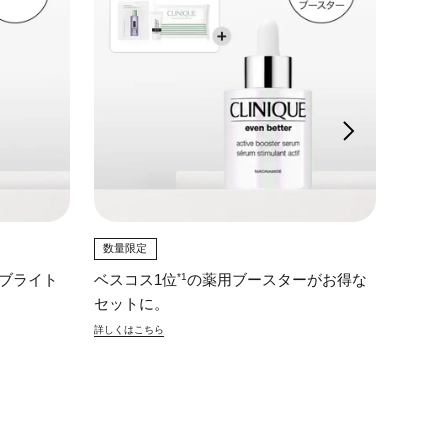
数量限定
数量限
*1
ブライト
ベスコス1位
の薬用ブースターがお得な
ベスコ
セットに。
に。
詳しくはこちら
詳しくは