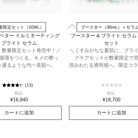
量限定セット（50ML）
ブースター（30mL）＋セラム
 ベター イルミネーティング
ブースター & ブライト セラム
ブライト セラム
セット
、数量限定セット発売中！／
＼くすみがちな夏肌に、ブラ
循環をつくる。キメの整っ
グケアセットが数量限定で
き通るような均一美肌へ。
澄みわたる透明感へ。限定コラ
チ付き
(
13
)
税込
税込
¥16,940
¥18,700
カートに追加
カートに追加