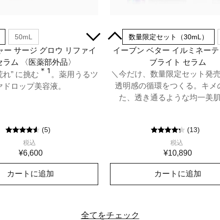
50mL
30mL
数量限定セット（30mL）
ー サージ グロウ リファイ
イーブン ベター イルミネー
セラム 〈医薬部外品〉
ブライト セラム
＊1
＼今だけ、数量限定セット発
荒れ” に挑む
。薬用うるツ
透明感の循環をつくる。キメ
ヤドロップ美容液。
た、透き通るような均一美
(
5
)
(
13
)
税込
税込
¥6,600
¥10,890
カートに追加
カートに追加
全てをチェック