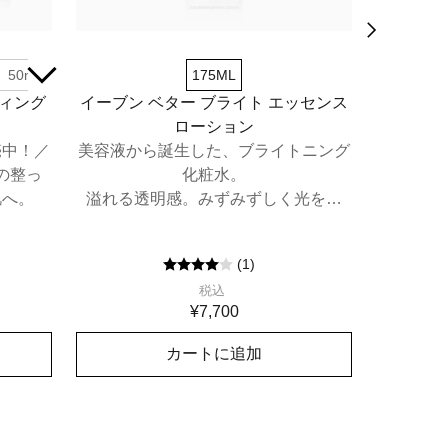
50mL
数量限定セット（50mL）
175ML
30m
ティング
イーブン ベター ブライト エッセンス
ス
ローション
レーザー
*1
売中！／
美容液から誕生した、ブライトニング
。美
の整っ
化粧水。
*2
肌へ。
溢れる透明感。みずみずしく光を放
肌密度
つ"白玉美肌"へ。
人の素肌
(
1
)
税込
¥7,700
カートに追加