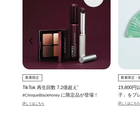
26 W
数量限定
数量限定・
*
TikTok 再生回数 7.2億超え
19,80
に限定品が登場！
子」をプ
#CliniqueBlackHoney
詳しくはこちら
詳しくはこちら