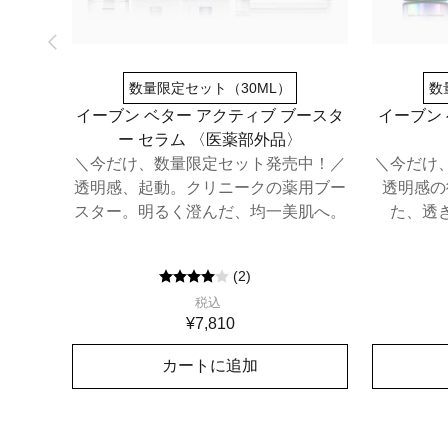
数量限定セット（30ML）
数
イーブン ベター アクティブ ブースタ
イーブン
ー セラム​ 〈医薬部外品〉
＼今だけ、数量限定セット発売中！／
＼今だけ
透明感、起動。クリニークの薬用ブー
透明感の
スター。明るく澄んだ、均一美肌へ。
た、透
(
2
)
税込
¥7,810
カートに追加