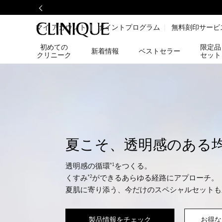
マイ アカウント
ポイントプログラム
無料刻印サービ
初めての
限定品
新着情報
ベストセラー
クリニーク
セット
夏こそ、透明感のある
透明感の循環
をつくる。
*1
くすみ
ができるあらゆる経路にアプローチ。
*2
夏肌に寄り添う、今だけのスペシャルセットも
製品情報をチェック
お得な