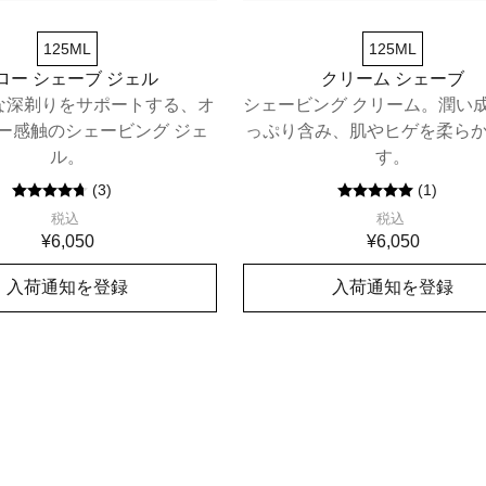
125ML
125ML
ロー シェーブ ジェル
クリーム シェーブ
な深剃りをサポートする、オ
シェービング クリーム。潤い
ー感触のシェービング ジェ
っぷり含み、肌やヒゲを柔ら
ル。
す。
(
3
)
(
1
)
税込
税込
¥6,050
¥6,050
入荷通知を登録
入荷通知を登録
在庫切れ
在庫切れ