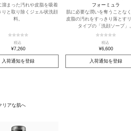
に溜まった汚れや皮脂を吸着
フォーミュラ
きりと取り除くジェル状洗顔
肌に必要な潤いを奪うことな
料。
皮脂の汚れをすっきり落とす
タイプの「洗顔ソープ」
洗い上がりは、カサつきやつ
もなく、フレッシュで柔らか
税込
税込
¥7,260
¥6,600
入荷通知を登録
入荷通知を登録
在庫切れ
在庫切れ
クリアな肌へ