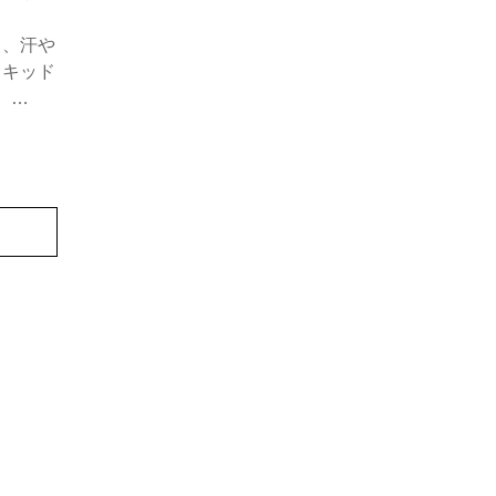
く、汗や
リキッド
。
っぱり感
な肌に。