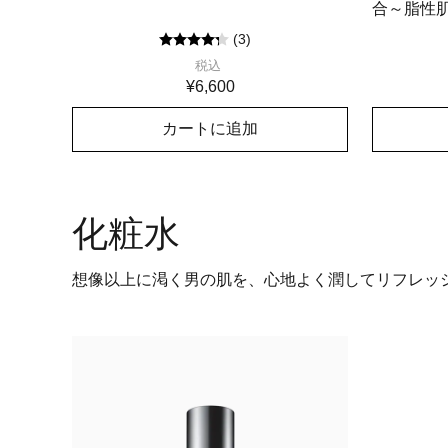
合～脂性
(
3
)
税込
¥6,600
カートに追加
化粧水
想像以上に渇く男の肌を、心地よく潤してリフレッ