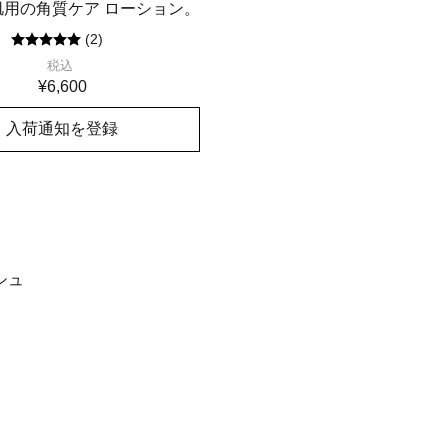
肌用の角質ケア ローション。
(
2
)
税込
¥6,600
入荷通知を登録
在庫切れ
シュ