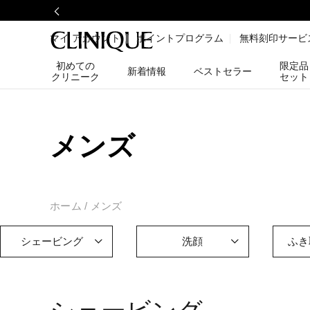
マイ アカウント
ポイントプログラム
無料刻印サービ
初めての
限定品
新着情報
ベストセラー
クリニーク
セット
メンズ
ホーム
メンズ
シェービング
洗顔
ふき