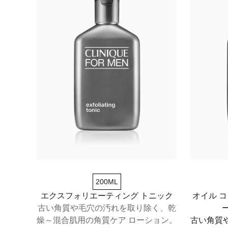
200ML
エクスフォリエーティング トニック
オイル 
古い角質や毛穴の汚れを取り除く、乾
燥～混合肌用の角質ケア ローション。
古い角質