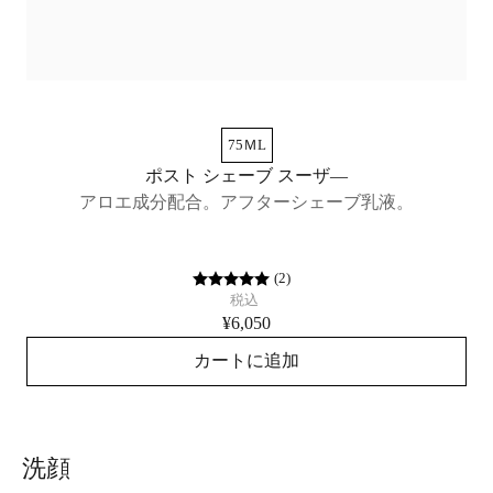
75ＭL
ポスト シェーブ スーザ―
アロエ成分配合。アフターシェーブ乳液。
ス
(
2
)
税込
¥6,050
カートに追加
洗顔