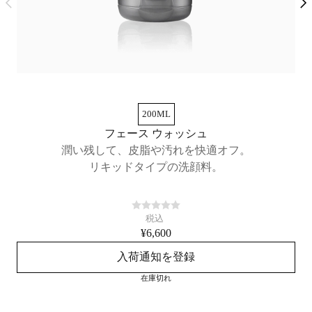
200ML
フェース ウォッシュ
潤い残して、皮脂や汚れを快適オフ。
毛
リキッドタイプの洗顔料。
税込
¥6,600
入荷通知を登録
在庫切れ