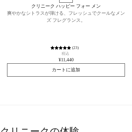
クリニーク ハッピー フォー メン
ア
爽やかなシトラスが弾ける、フレッシュでクールなメン
ズ フレグランス。
(
23
)
税込
¥11,440
カートに追加
クリニークの体験