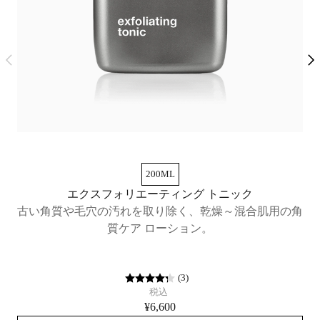
200ML
エクスフォリエーティング トニック
古い角質や毛穴の汚れを取り除く、乾燥～混合肌用の角
質ケア ローション。
古
(
3
)
税込
¥6,600