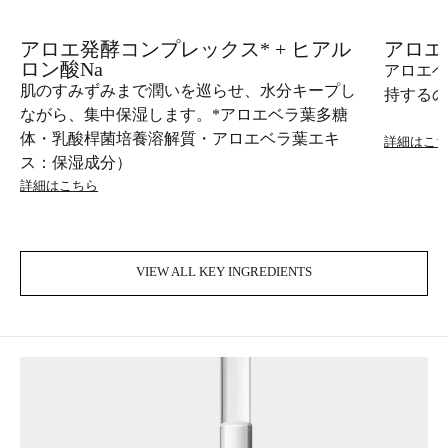
アロエ発酵コンプレックス* + ヒアル
アロエ
ロン酸Na
アロエベ
肌のすみずみまで潤いを巡らせ、水分キープし
持するの
ながら、集中保湿します。*アロエベラ葉多糖
体・乳酸桿菌培養溶解質・アロエベラ葉エキ
詳細はこ
ス：保湿成分）
詳細はこちら
VIEW ALL KEY INGREDIENTS