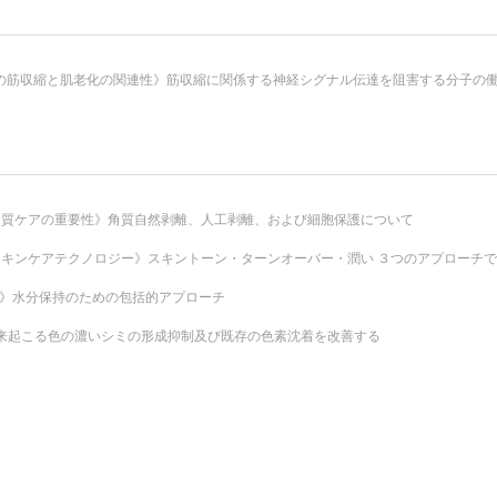
の筋収縮と肌老化の関連性》筋収縮に関係する神経シグナル伝達を阻害する分子の
角質ケアの重要性》角質自然剥離、人工剥離、および細胞保護について
キンケアテクノロジー》スキントーン・ターンオーバー・潤い ３つのアプローチ
見》水分保持のための包括的アプローチ
来起こる色の濃いシミの形成抑制及び既存の色素沈着を改善する