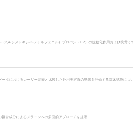
-3-（2,4-ジメトキシ-3-メチルフェニル）プロパン（DP）の抗糖化作用および抗黄
ラメータにおけるレーザー治療と比較した外用美容液の効果を評価する臨床試験につ
の複合成分によるメラニンへの多面的アプローチを提唱