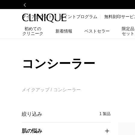
マイ アカウント
ポイントプログラム
無料刻印サービ
初めての
限定品
新着情報
ベストセラー
クリニーク
セット
コンシーラー
メイクアップ
コンシーラー
絞り込み
1
製品
肌の悩み