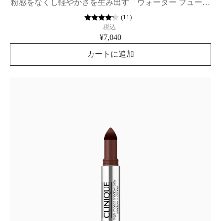
粉感をなくし軽やかさを生み出す「ウォーター フュージ
ョン製法」でつくられたパウダリー ファンデーション。
(
11
)
税込
¥7,040
カートに追加