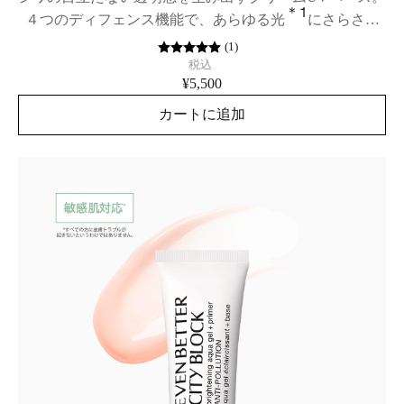
＊1
４つのディフェンス機能で、あらゆる光
にさらされ
た肌を徹底防御(マルチ ディフェンス)。SPF50/PA++++
(
1
)
税込
¥5,500
カートに追加