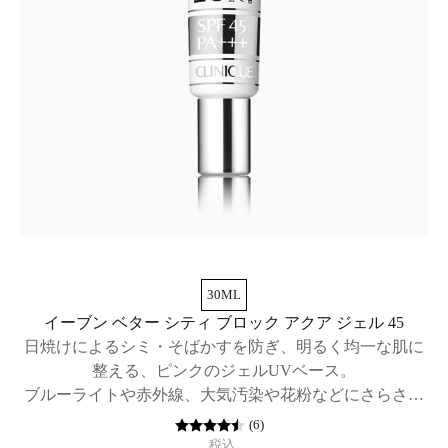
30ML
イーブン ベター シティ ブロック アクア ジェル 45
日焼けによるシミ・そばかすを防ぎ、明るく均一な肌に
整える、ピンクのジェルUVベース。
ブルーライトや赤外線、大気汚染や花粉などにさらされ
た素肌を守る、日焼け止め兼メーク下地。SPF45 / PA+++
(
6
)
税込