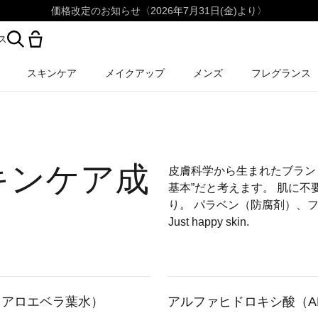
価格改定のお知らせ〈2026年7月31日(金)より〉
ス
スキンケア
メイクアップ
メンズ
フレグランス
キンケア成
皮膚科学から生まれたブラン
基本”だと考えます。 肌に
り。 パラベン（防腐剤）、
Just happy skin.
（アロエベラ葉水）
アルファヒドロキシ酸（AH