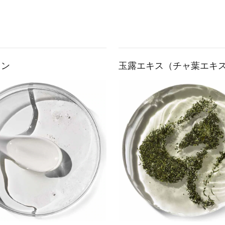
リン
玉露エキス（チャ葉エキ