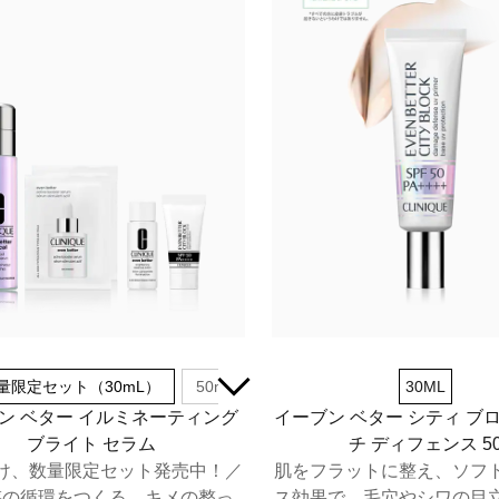
量限定セット（30mL）
50mL
数量限定セット（50mL）
30ML
ン ベター イルミネーティング
イーブン ベター シティ ブ
ブライト セラム
チ ディフェンス 5
け、数量限定セット発売中！／
肌をフラットに整え、ソフ
感の循環をつくる。キメの整っ
ス効果で、毛穴やシワの目