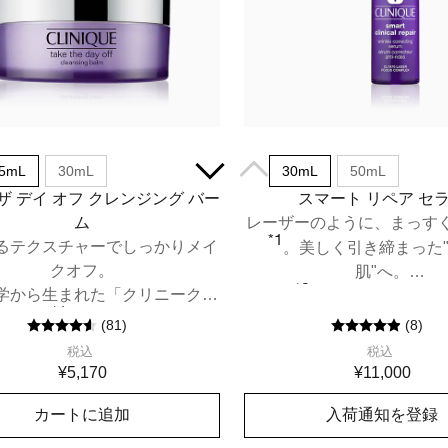
5mL
30mL
30mL
50mL
ザ デイ オフ クレンジング バー
スマート リペア セ
ム
レーザーのように、まっす
*1
るテクスチャーでしっかりメイ
。美しく引き締まった
クオフ。
肌"へ。
*2
学から生まれた「クリニーク」
肌密度
、なめらかさ、弾
*1
上No.1
クレンジング。
人の素肌をスマートに整え
(
81
)
(
8
)
液。
税込
税込
¥5,170
¥11,000
カートに追加
入荷通知を登録