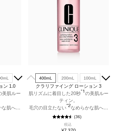
00mL
400mL
200mL
100mL
ン 1.0
クラリファイング ローション 3
*1
の美肌ルー
肌リズムに着目した20秒
の美肌ルー
ティン。
*2
かな肌へ。
毛穴の目立たない
なめらかな肌へ。
ルフリーふ
混合～脂性肌用 ふき取り化粧水。
(
36
)
税込
¥7,370