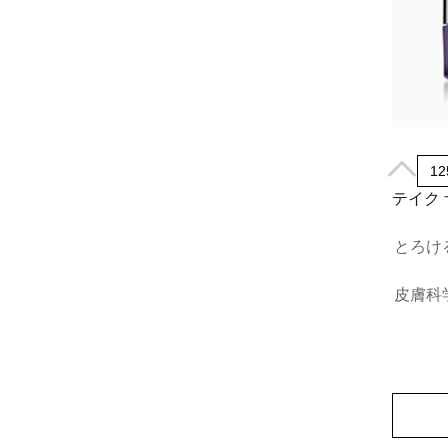
12
テイク 
とろけ
皮膚科
売