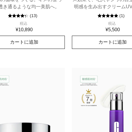
透き通るような均一美肌へ。
明感を生み出すクリームU
４つのディフェンス機能で
(
13
)
(
1
)
＊1
光
にさらされた肌を徹底
税込
税込
チ ディフェンス)。SPF50/
¥10,890
¥5,500
カートに追加
カートに追加