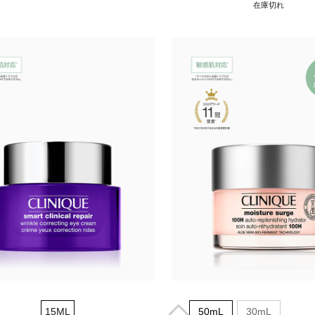
在庫切れ
15ML
50mL
30mL