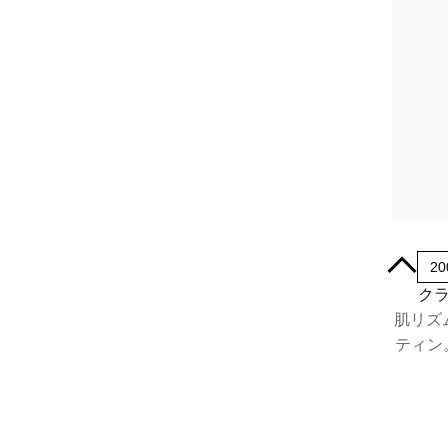
400mL
20
クラ
肌リズ
ティン
乾燥肌