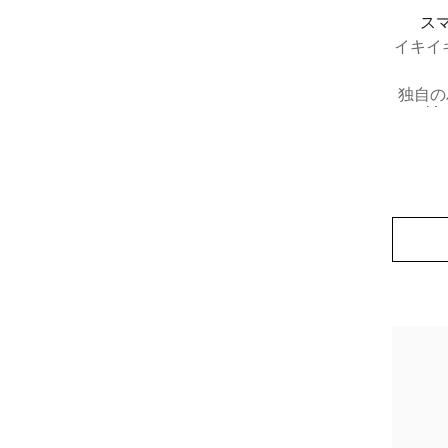
スマ
イキイ
独自の
*1
合体