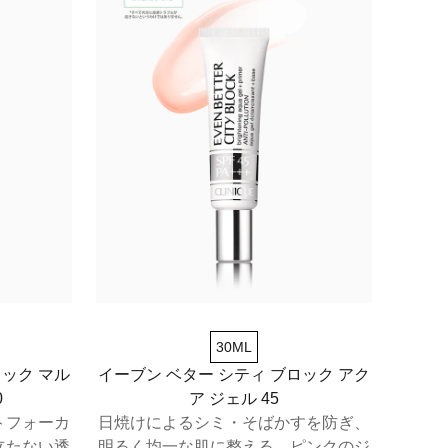
30ML
ロック マル
イーブン ベター シティ ブロック アク
0
ア ジェル 45
トフォーカ
日焼けによるシミ・そばかすを防ぎ、
立たない透
明るく均一な肌に整える、ピンクのジ