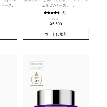
Vベース。
ェルUVベース。
、あらゆる
ブルーライトや赤外線、大気汚染や花
(
6
)
粉などにさらされた素肌を守る、日焼
防御(マル
税込
け止め兼メーク下地。SPF45 / PA+++
PA++++
¥5,500
カートに追加