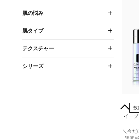
肌の悩み
肌タイプ
テクスチャー
シリーズ
30mL
数
イーブ
＼今だ
透明