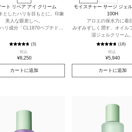
ート リペア アイ クリーム
モイスチャー サージ ジェ
キとしたハリを目もとに。印象
100H
美人な眼差しへ。
アロエの保水力に着
ハリ成分「CL1870ペプチド複
みずみずしく潤す、オイル
湿ジェルクリーム
」配合のエイジングケア アイク
リーム。
(
3
)
(
18
)
税込
税込
¥8,250
¥5,940
カートに追加
カートに追加