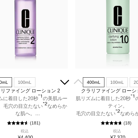
0mL
100mL
400mL
100mL
2
リファイング ローション 2
クラリファイング ローショ
*1
*1
ムに着目した20秒
の美肌ルー
肌リズムに着目した20秒
*2
ティン。
。毛穴の目立たない
なめらか
*2
な肌へ。
毛穴の目立たない
なめら
～混合肌用 ふき取り化粧水。
全ての肌タイプ用 アルコー
(
181
)
(
18
)
き取り化粧水。
税込
税込
¥4,400
¥7,370