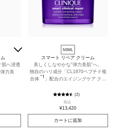
50ML
ラム
スマート リペア クリーム
ぐ肌へ浸透
美しくしなやかな"弾力美肌"へ。
独自のハリ成分「CL1870ペプチド複
"弾力美
*1
合体
」配合のエイジングケア クリ
ーム。
むハリ。大
る紫の美容
(
2
)
税込
¥13,420
カートに追加