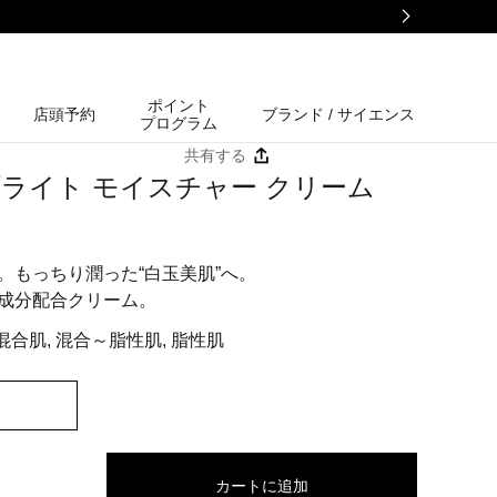
ポイント
店頭予約
ブランド / サイエンス
プログラム
共有する
ブライト モイスチャー クリーム
。もっちり潤った“白玉美肌”へ。
成分配合クリーム。
混合肌, 混合～脂性肌, 脂性肌
カートに追加