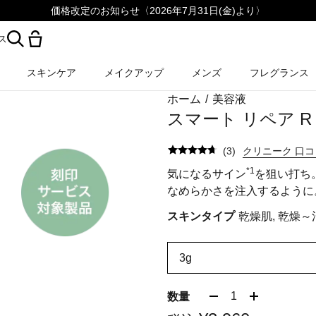
価格改定のお知らせ〈2026年7月31日(金)より〉
ス
スキンケア
メイクアップ
メンズ
フレグランス
ホーム
/
美容液
スマート リペア R
(
3
)
クリニーク 口
*1
気になるサイン
を狙い打ち
なめらかさを注入するように
スキンタイプ
乾燥肌, 乾燥～
3g
1
数量