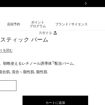
ポイント
店頭予約
ブランド / サイエンス
プログラム
共有する
 スティック バーム
コミを読む
。
*2
。朝晩使えるレチノール誘導体
配合バーム。
混合肌, 混合～脂性肌, 脂性肌
カートに追加