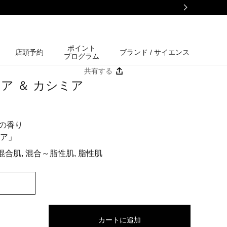
ポイント
店頭予約
ブランド / サイエンス
プログラム
共有する
ー
ア ＆ カシミア
の香り
ミア」
混合肌, 混合～脂性肌, 脂性肌
カートに追加