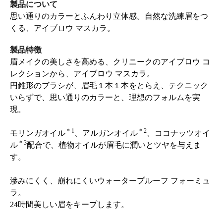
製品について
思い通りのカラーとふんわり立体感。自然な洗練眉をつ
くる、アイブロウ マスカラ。
製品特徴
眉メイクの美しさを高める、クリニークのアイブロウ コ
レクションから、アイブロウ マスカラ。
円錐形のブラシが、眉毛１本１本をとらえ、テクニック
いらずで、思い通りのカラーと、理想のフォルムを実
現。
＊1
＊2
モリンガオイル
、アルガンオイル
、ココナッツオイ
＊3
ル
配合で、植物オイルが眉毛に潤いとツヤを与えま
す。
滲みにくく、崩れにくいウォータープルーフ フォーミュ
ラ。
24時間美しい眉をキープします。