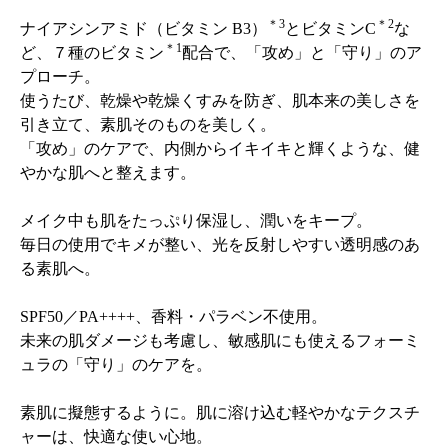
＊3
＊2
ナイアシンアミド（ビタミン B3）
とビタミンC
な
＊1
ど、７種のビタミン
配合で、「攻め」と「守り」のア
プローチ。
使うたび、乾燥や乾燥くすみを防ぎ、肌本来の美しさを
引き立て、素肌そのものを美しく。
「攻め」のケアで、内側からイキイキと輝くような、健
やかな肌へと整えます。
メイク中も肌をたっぷり保湿し、潤いをキープ。
毎日の使用でキメが整い、光を反射しやすい透明感のあ
る素肌へ。
SPF50／PA++++、香料・パラベン不使用。
未来の肌ダメージも考慮し、敏感肌にも使えるフォーミ
ュラの「守り」のケアを。
素肌に擬態するように。肌に溶け込む軽やかなテクスチ
ャーは、快適な使い心地。