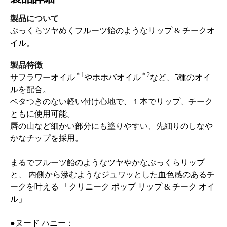
製品について
ぷっくらツヤめくフルーツ飴のようなリップ & チークオ
イル。
製品特徴
＊1
＊2
サフラワーオイル
やホホバオイル
など、5種のオイ
ルを配合。
ベタつきのない軽い付け心地で、１本でリップ、チーク
ともに使用可能。
唇の山など細かい部分にも塗りやすい、先細りのしなや
かなチップを採用。
まるでフルーツ飴のようなツヤやかなぷっくらリップ
と、 内側から滲むようなジュワッとした血色感のあるチ
ークを叶える 「クリニーク ポップ リップ & チーク オイ
ル」
●ヌード ハニー：