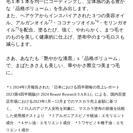
毛１本１本を均一にコーティングし、立体感のある豊か
な「品格ボリューム」を生み出します。
また、ヘアケアからインスパイアされた３つの美容オイ
*3
*4
ル、アルガンオイル
・ココナッツオイル
・モリンガオ
*5
イル
を配合。塗るたび、強く、やわらかく。まつ毛そ
のものを美しく健康的に仕上げ、塗布中のまつ毛ロスも
減らします。
さあ、あなたも「艶やかな漆黒」x「品格ボリューム」
で、まばたきさえも美しい、華やかさ際立つ美まつ毛
に。
＊1 2024年1月報告された「日本における四半期毎の売上レポート
2023第4四半期版(© 2024 Beauté Research S.A.R.L)」による、国内百貨
店市場における2023年1月～12月までのマスカラ売上金額に基づ
く。 ＊2 35人のアジア人女性を対象に、マスカラ塗布の前後を比較
した使用感テストより ＊3 アルガニアスピノサ核油：エモリエント
成分 ＊4 ヤシ油：エモリエント成分 ＊5 ワサビノキ種子油：エモ
リエント成分