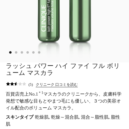
ラッシュ パワー ハイ ファイ フル ボリ
ューム マスカラ
(
5
)
クリニーク 口コミを読む
＊1
百貨店売上No.1
マスカラのクリニークから、皮膚科学
発想で敏感な目もとやまつ毛にも優しい、３つの美容オ
イル配合のボリューム マスカラ。
スキンタイプ
乾燥肌, 乾燥～混合肌, 混合～脂性肌, 脂性
肌