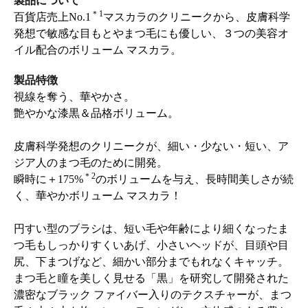
製品について
＊1
百貨店売上No.1
マスカラのクリニークから、皮膚科学
発想で敏感な目もとやまつ毛にも優しい、３つの美容オ
イル配合のボリューム マスカラ。
製品特徴
視線を奪う、華やかさ。
艶やかな漆黒＆品格ボリューム。
皮膚科学発想のクリニークが、細い・少ない・短い、ア
ジア人のまつ毛のために開発。
＊2
瞬時に＋175%
のボリュームを与え、長時間美しさが続
く、華やかボリューム マスカラ！
円すい型のブラシは、短い毛や年齢により細くなったま
つ毛もしっかりすくいあげ、小さいヘッドが、目頭や目
尻、下まつげなど、細かい部分までもれなくキャッチ。
まつ毛と瞳を美しく見せる「黒」を研究して開発された
濃密なブラック ファイバー入りのテクスチャーが、まつ