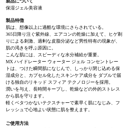
製品について
保湿ジェル美容液
製品特徴
肌は、想像以上に過酷な環境にさらされている。
365日降り注ぐ紫外線、エアコンの乾燥に加えて、ヒゲ剃
りによる刺激、過剰な皮脂分泌など男性特有の現象が、
肌の渇きを呼ぶ原因に。
こんな肌には、スピーディな水分補給が重要。
MX ハイドレーター ウォーター ジェル コンセントレー
トは、つけた瞬間肌になじんで、しっかり閉じ込める保
湿成分と、カプセル化したスキンケア成分を ダブルで届
ける独自のリキッド スフィア テクノロジーを採用。
潤いを与え、長時間キープし、乾燥などの外的ストレス
から肌を守ります。
軽くベタつかないテクスチャーで素早く肌になじみ、フ
レッシュで心地よい状態に肌を整えます。
ご使用方法