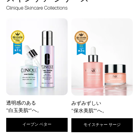
Clinique Skincare Collections
透明感のある
みずみずしい
"白玉美肌
"へ。
*
"保水美肌
"へ。
*
イーブン ベター
モイスチャー サージ