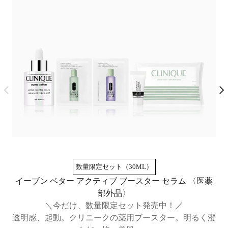
数量限定セット（30ML）
イーブン ベター アクティブ ブースター セラム​ 〈医薬
部外品〉
＼今だけ、数量限定セット発売中！／
透
透明感、起動。クリニークの薬用ブースター。明るく澄