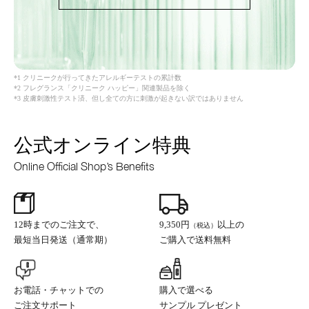
*1 クリニークが行ってきたアレルギーテストの累計数
*2 フレグランス「クリニーク ハッピー」関連製品を除く
*3 皮膚刺激性テスト済、但し全ての方に刺激が起きない訳ではありません
公式オンライン特典
Online Official Shop’s Benefits
12時までのご注文で、
9,350円
以上の
（税込）
最短当日発送（通常期）
ご購入で送料無料
お電話・チャットでの
購入で選べる
ご注文サポート
サンプル プレゼント