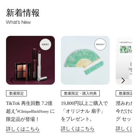
新着情報
What’s New
数量限定
数量限定・購入特典
数量限定
TikTok 再生回数 7.2億
19,800円以上ご購入で
澄みわた
*
超え
に
「オリジナル 扇子」
今だけの
#CliniqueBlackHoney
をプレゼント。
グ セッ
限定品が登場！
詳しくはこちら
詳しくは
詳しくはこちら