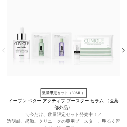
数量限定セット（30ML）
イーブン ベター アクティブ ブースター セラム​ 〈医薬
部外品〉
＼今だけ、数量限定セット発売中！／
透
透明感、起動。クリニークの薬用ブースター。明るく澄