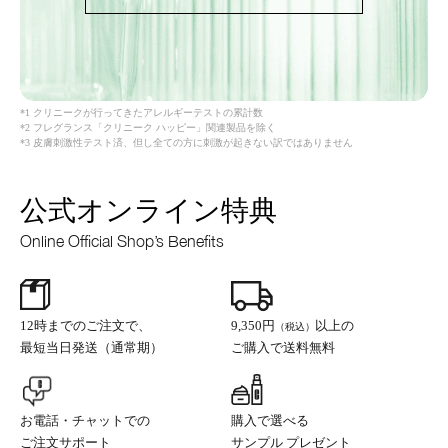
*1 クリニークが行ってきたアレルギーテストの累計数
*2 フレグランス「クリニーク ハッピー」関連製品を除く
*3 皮膚刺激性テスト済、但し全ての方に刺激が起きない訳ではありません
公式オンライン特典
Online Official Shop’s Benefits
12時までのご注文で、
9,350円
以上の
（税込）
最短当日発送（通常期）
ご購入で送料無料
お電話・チャットでの
購入で選べる
ご注文サポート
サンプル プレゼント