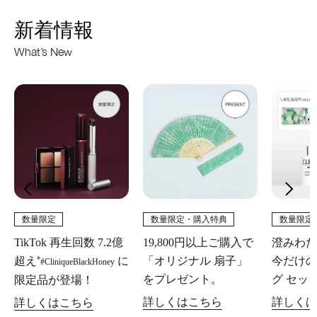
新着情報
What’s New
数量限定
数量限定・購入特典
数量限定
TikTok 再生回数 7.2億
19,800円以上ご購入で
澄みわた
*
超え
に
「オリジナル 扇子」
今だけの
#CliniqueBlackHoney
をプレゼント。
グ セッ
限定品が登場！
詳しくはこちら
詳しくは
詳しくはこちら