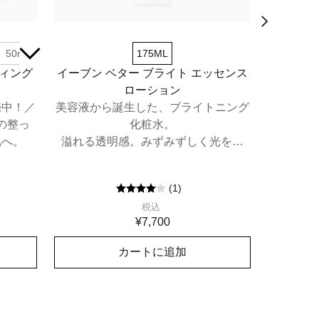
50mL
数量限定セット（50mL）
175ML
ティング
イーブン ベター ブライト エッセンス
スマート 
ローション
気に
売中！／
美容液から誕生した、ブライトニング
なめらか
の整っ
化粧水。
えるレチ
肌へ。
溢れる透明感。みずみずしく光を放
つ"白玉美肌"へ。
(
1
)
税込
¥7,700
カートに追加