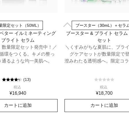
量限定セット（50ML）
ブースター（30mL）＋セラム
 ベター イルミネーティング
ブースター & ブライト セラム
ブライト セラム
セット
、数量限定セット発売中！／
＼くすみがちな夏肌に、ブラ
循環をつくる。キメの整っ
グケアセットが数量限定で
き通るような均一美肌へ。
澄みわたる透明感へ。限定コラ
チ付き
(
13
)
税込
税込
¥16,940
¥18,700
カートに追加
カートに追加