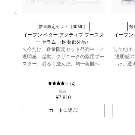
数量限定セット（30ML）
数
イーブン ベター アクティブ ブースタ
イーブン
ー セラム​ 〈医薬部外品〉
＼今だけ、数量限定セット発売中！／
＼今だけ
透明感、起動。クリニークの薬用ブー
透明感の
スター。明るく澄んだ、均一美肌へ。
た、透
(
2
)
税込
¥7,810
カートに追加