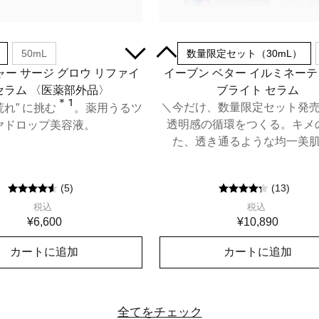
50mL
30mL
数量限定セット（30mL）
ー サージ グロウ リファイ
イーブン ベター イルミネー
セラム 〈医薬部外品〉
ブライト セラム
＊1
＼今だけ、数量限定セット発
荒れ” に挑む
。薬用うるツ
透明感の循環をつくる。キメ
ヤドロップ美容液。
た、透き通るような均一美
(
5
)
(
13
)
税込
税込
¥6,600
¥10,890
カートに追加
カートに追加
全てをチェック