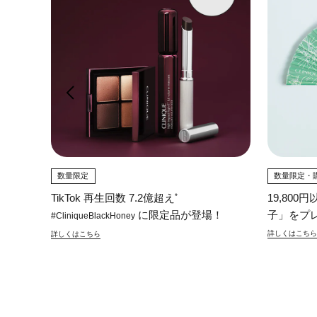
26 W
数量限定
数量限定・
*
TikTok 再生回数 7.2億超え
19,80
に限定品が登場！
子」をプ
#CliniqueBlackHoney
詳しくはこちら
詳しくはこちら