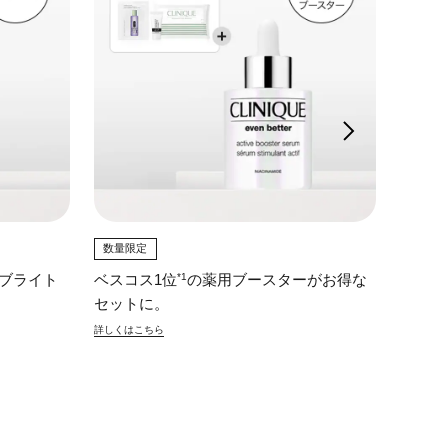
数量限定
数量限
*1
ブライト
ベスコス1位
の薬用ブースターがお得な
ベスコ
セットに。
に。
詳しくはこちら
詳しくは