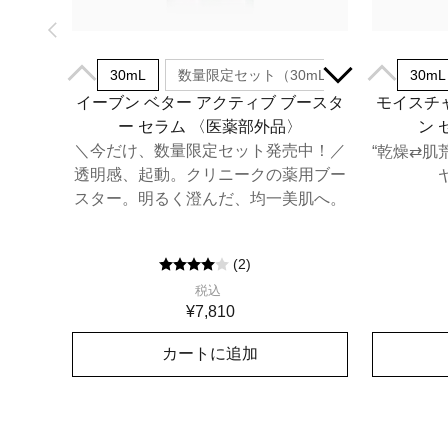
30mL
数量限定セット（30mL）
30mL
イーブン ベター アクティブ ブースタ
モイスチャ
ー セラム​ 〈医薬部外品〉
ン 
＼今だけ、数量限定セット発売中！／
“乾燥⇄肌
透明感、起動。クリニークの薬用ブー
スター。明るく澄んだ、均一美肌へ。
(
2
)
税込
¥7,810
カートに追加