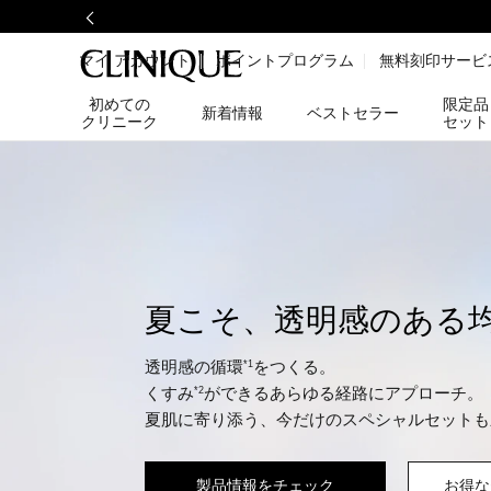
マイ アカウント
ポイントプログラム
無料刻印サービ
初めての
限定品
新着情報
ベストセラー
クリニーク
セット
夏こそ、透明感のある
透明感の循環
をつくる。
*1
くすみ
ができるあらゆる経路にアプローチ。
*2
夏肌に寄り添う、今だけのスペシャルセットも
製品情報をチェック
お得な