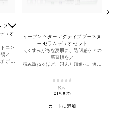
（30mL）
ブースター（30mL）＋セラム（50mL）
オール 
 デュオ
イーブン ベター アクティブ ブースタ
エ
ー セラム デュオ セット
Ti
イトニン
＼くすみがちな夏肌に、透明感ケアの
#Clini
登場／
新習慣を／
にアイ
ボ ポー
積み重ねるほど、澄んだ印象へ。透明
起動ブースターデュオ セット。
税込
¥15,620
カートに追加