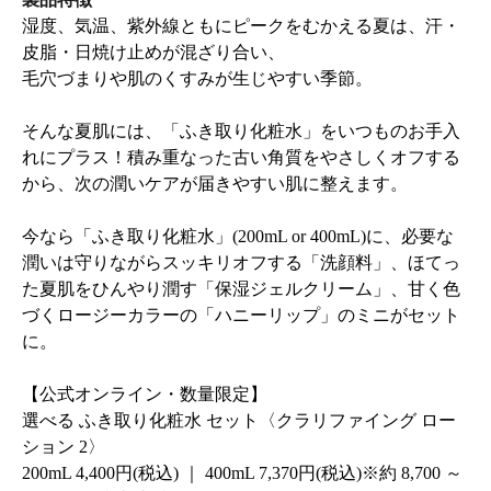
湿度、気温、紫外線ともにピークをむかえる夏は、汗・
皮脂・日焼け止めが混ざり合い、
毛穴づまりや肌のくすみが生じやすい季節。
そんな夏肌には、「ふき取り化粧水」をいつものお手入
れにプラス！積み重なった古い角質をやさしくオフする
から、次の潤いケアが届きやすい肌に整えます。
今なら「ふき取り化粧水」(200mL or 400mL)に、必要な
潤いは守りながらスッキリオフする「洗顔料」、ほてっ
た夏肌をひんやり潤す「保湿ジェルクリーム」、甘く色
づくロージーカラーの「ハニーリップ」のミニがセット
に。
【公式オンライン・数量限定】
選べる ふき取り化粧水 セット〈クラリファイング ロー
ション 2〉
200mL 4,400円(税込) ｜ 400mL 7,370円(税込)※約 8,700 ～