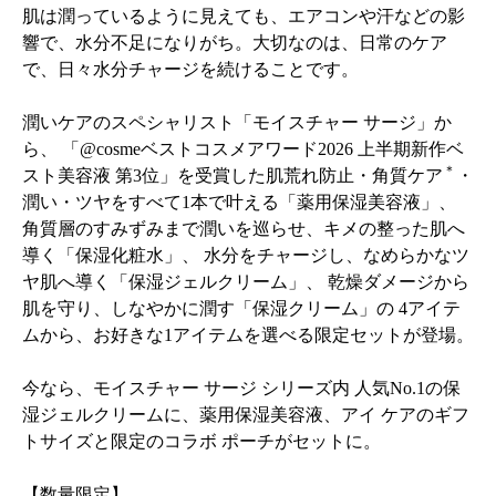
肌は潤っているように見えても、エアコンや汗などの影
響で、水分不足になりがち。大切なのは、日常のケア
で、日々水分チャージを続けることです。
潤いケアのスペシャリスト「モイスチャー サージ」か
ら、 「@cosmeベストコスメアワード2026 上半期新作ベ
＊
スト美容液 第3位」を受賞した肌荒れ防止・角質ケア
・
潤い・ツヤをすべて1本で叶える「薬用保湿美容液」、
角質層のすみずみまで潤いを巡らせ、キメの整った肌へ
導く「保湿化粧水」、 水分をチャージし、なめらかなツ
ヤ肌へ導く「保湿ジェルクリーム」、 乾燥ダメージから
肌を守り、しなやかに潤す「保湿クリーム」の 4アイテ
ムから、お好きな1アイテムを選べる限定セットが登場。
今なら、モイスチャー サージ シリーズ内 人気No.1の保
湿ジェルクリームに、薬用保湿美容液、アイ ケアのギフ
トサイズと限定のコラボ ポーチがセットに。
【数量限定】