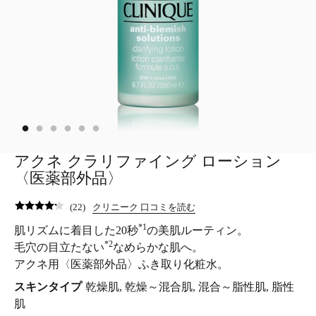
アクネ クラリファイング ローション
〈医薬部外品〉
(
22
)
クリニーク 口コミを読む
*1
肌リズムに着目した20秒
の美肌ルーティン。
*2
毛穴の目立たない
なめらかな肌へ。
アクネ用〈医薬部外品〉ふき取り化粧水。
スキンタイプ
乾燥肌, 乾燥～混合肌, 混合～脂性肌, 脂性
肌