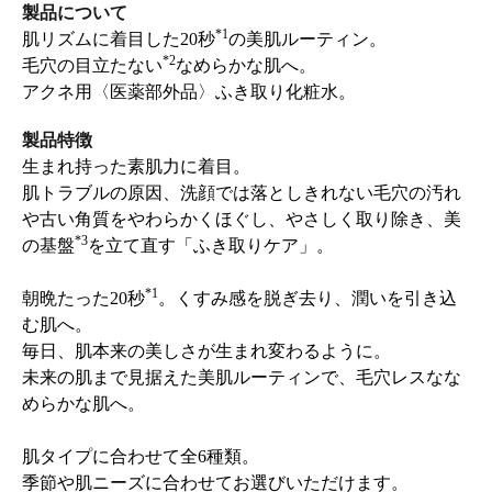
製品について
*1
肌リズムに着目した20秒
の美肌ルーティン。
*2
毛穴の目立たない
なめらかな肌へ。
アクネ用〈医薬部外品〉ふき取り化粧水。
製品特徴
生まれ持った素肌力に着目。
肌トラブルの原因、洗顔では落としきれない毛穴の汚れ
や古い角質をやわらかくほぐし、やさしく取り除き、美
*3
の基盤
を立て直す「ふき取りケア」。
*1
朝晩たった20秒
。くすみ感を脱ぎ去り、潤いを引き込
む肌へ。
毎日、肌本来の美しさが生まれ変わるように。
未来の肌まで見据えた美肌ルーティンで、毛穴レスなな
めらかな肌へ。
肌タイプに合わせて全6種類。
季節や肌ニーズに合わせてお選びいただけます。