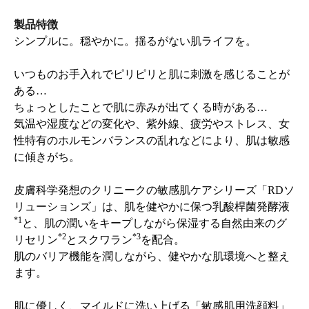
製品特徴
シンプルに。穏やかに。揺るがない肌ライフを。
いつものお手入れでピリピリと肌に刺激を感じることが
ある…
ちょっとしたことで肌に赤みが出てくる時がある…
気温や湿度などの変化や、紫外線、疲労やストレス、女
性特有のホルモンバランスの乱れなどにより、肌は敏感
に傾きがち。
皮膚科学発想のクリニークの敏感肌ケアシリーズ「RDソ
リューションズ」は、肌を健やかに保つ乳酸桿菌発酵液
*1
と、肌の潤いをキープしながら保湿する自然由来のグ
*2
*3
リセリン
とスクワラン
を配合。
肌のバリア機能を潤しながら、健やかな肌環境へと整え
ます。
肌に優しく、マイルドに洗い上げる「敏感肌用洗顔料」