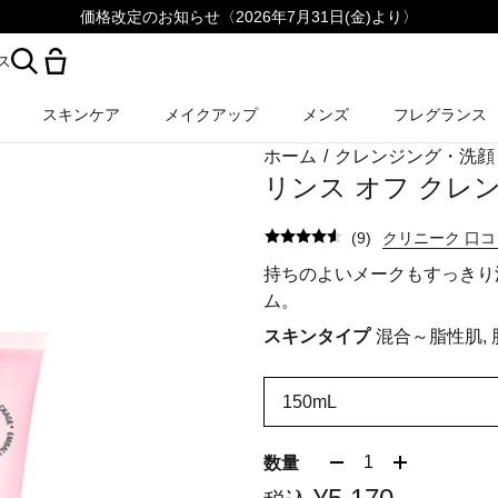
価格改定のお知らせ〈2026年7月31日(金)より〉
ス
スキンケア
メイクアップ
メンズ
フレグランス
ホーム
/
クレンジング・洗顔
リンス オフ クレ
(
9
)
クリニーク 口
持ちのよいメークもすっきり
ム。
スキンタイプ
混合～脂性肌,
150mL
1
数量