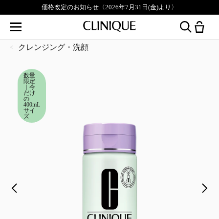
無料刻印サービス実施中。対象製品はこちら▶︎
クレンジング・洗顔
数量
限定
｜今
だけ
の
400mL
サイ
ズ