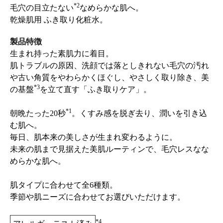
*2
毛穴の目立たない
なめらかな肌へ。
乾燥肌用 ふき取り化粧水。
製品特徴
生まれ持った素肌力に着目。
肌トラブルの原因、洗顔では落としきれない毛穴の汚れ
や古い角質をやわらかくほぐし、やさしく取り除き、美
*3
の基盤
を立て直す「ふき取りケア」。
*1
朝晩たった20秒
。くすみ感を脱ぎ去り、潤いを引き込
む肌へ。
毎日、肌本来の美しさが生まれ変わるように。
未来の肌まで見据えた美肌ルーティンで、毛穴レスなな
めらかな肌へ。
肌タイプに合わせて全6種類。
季節や肌ニーズに合わせてお選びいただけます。
*4