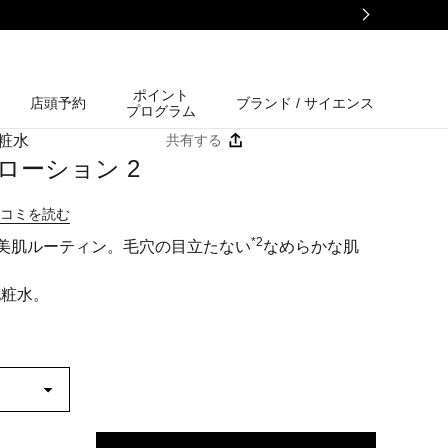
ポイント
店頭予約
ブランド / サイエンス
プログラム
共有する
粧水
ローション 2
口コミを読む
*2
美肌ルーティン。毛穴の目立たない
なめらかな肌
化粧水。