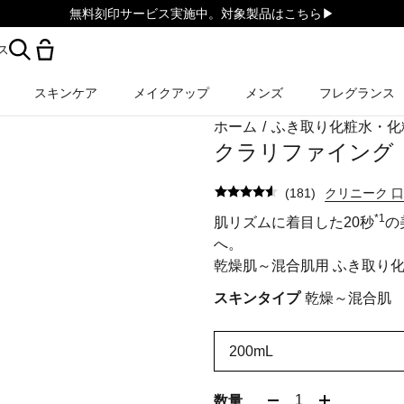
無料刻印サービス実施中。対象製品はこちら▶︎
ス
スキンケア
メイクアップ
メンズ
フレグランス
ホーム
/
ふき取り化粧水・化
クラリファイング 
(
181
)
クリニーク 
*1
肌リズムに着目した20秒
の
へ。
乾燥肌～混合肌用 ふき取り
スキンタイプ
乾燥～混合肌
200mL
1
数量