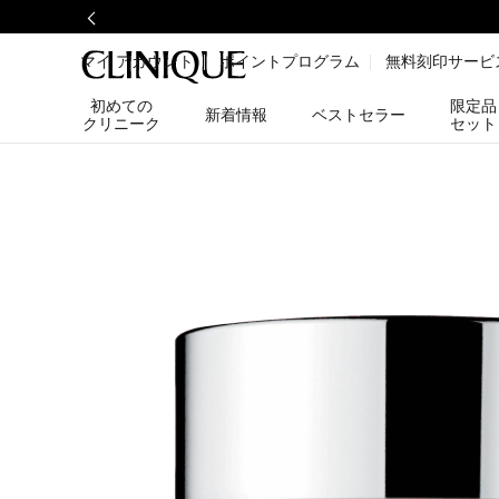
マイ アカウント
ポイントプログラム
無料刻印サービ
初めての
限定品
新着情報
ベストセラー
クリニーク
セット