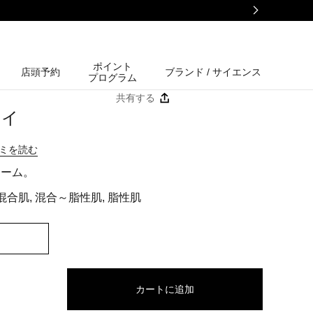
ポイント
店頭予約
ブランド / サイエンス
プログラム
共有する
アイ
コミを読む
リーム。
混合肌, 混合～脂性肌, 脂性肌
カートに追加