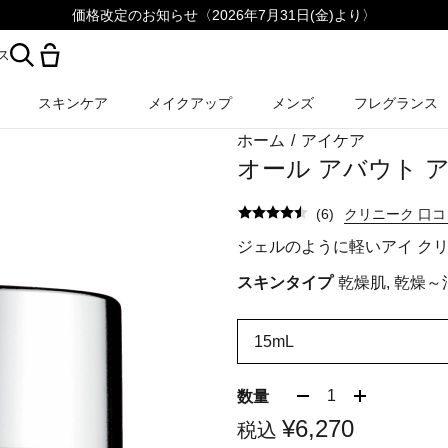
価格改定のお知らせ〈2026年7月31日(金)より〉
ス
スキンケア
メイクアップ
メンズ
フレグランス
ホーム
/
アイケア
オール アバウト 
(
6
)
クリニーク 口
ジェルのように軽いアイ ク
スキンタイプ
乾燥肌, 乾燥～
15mL
1
数量
¥6,270
税込