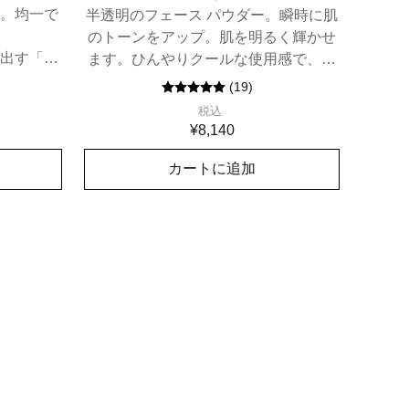
。均一で
半透明のフェース パウダー。瞬時に肌
のトーンをアップ。肌を明るく輝かせ
出す「ウ
ます。ひんやりクールな使用感で、小
」でつくら
ジワの目立たないなめらかな肌へ。
(
19
)
ション。
税込
¥8,140
カートに追加