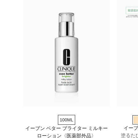
100ML
イーブ
イーブン ベター ブライター ミルキー
塗るた
ローション〈医薬部外品〉