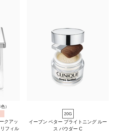
準色）
20G
メークアッ
イーブン ベター ブライトニング ルー
N リフィル
ス パウダー C