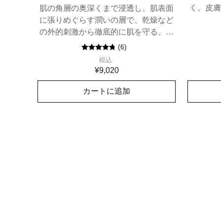
く、皮膚
肌の角層の奥深くまで浸透し、肌表面
に張りめぐらす潤いの層で、乾燥など
の外的刺激から徹底的に肌を守る、薬
用美白乳液。
(
6
)
税込
¥9,020
カートに追加