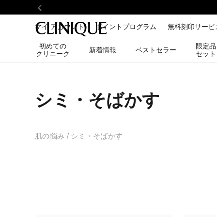
マイ アカウント
ポイントプログラム
無料刻印サービ
初めての
限定品
新着情報
ベストセラー
クリニーク
セット
シミ・そばかす
肌の悩み
シミ・そばかす