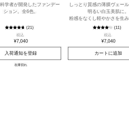
科学者が開発したファンデー
しっとり質感の薄膜ヴェール
ション。全6色。
明るい白玉美肌に。
粉感をなくし軽やかさを生み
ォーター フュージョン製法
(
21
)
(
11
)
れたパウダリー ファンデー
税込
税込
¥7,040
¥7,040
入荷通知を登録
カートに追加
在庫切れ