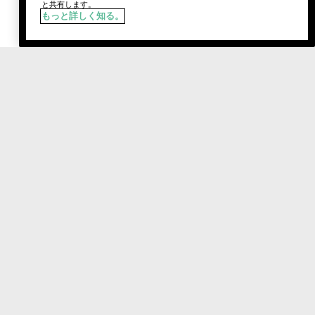
と共有します。
もっと詳しく知る。
税込
¥4,620
65 Neutral
入荷通知を登録
Social media stars.
おすすめのクリニーク製品やルックを紹介