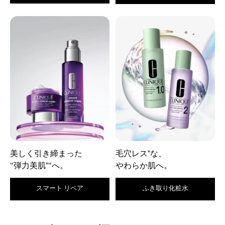
美しく引き締まった
毛穴レス
な、
*
"弾力美肌
"へ。
やわらか肌へ。
*
スマート リペア
ふき取り化粧水