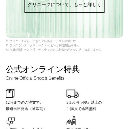
クリニークについて、もっと詳しく
*1 クリニークが行ってきたアレルギーテストの累計数
*2 フレグランス「クリニーク ハッピー」関連製品を除く
*3 皮膚刺激性テスト済、但し全ての方に刺激が起きない訳ではありません
公式オンライン特典
Online Official Shop’s Benefits
12時までのご注文で、
9,350円
以上の
（税込）
最短当日発送（通常期）
ご購入で送料無料