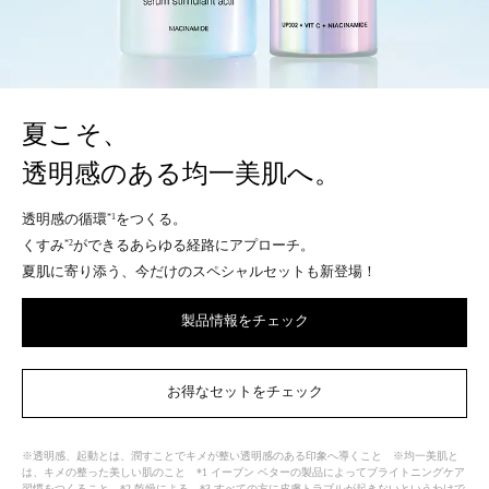
夏こそ、
透明感のある均一美肌へ。
透明感の循環
をつくる。
*1
くすみ
ができるあらゆる経路にアプローチ。
*2
夏肌に寄り添う、今だけのスペシャルセットも新登場！
製品情報をチェック
お得なセットをチェック
※透明感、起動とは、潤すことでキメが整い透明感のある印象へ導くこと ※均一美肌と
は、キメの整った美しい肌のこと *1 イーブン ベターの製品によってブライトニングケア
習慣をつくること *2 乾燥による *3 すべての方に皮膚トラブルが起きないというわけで