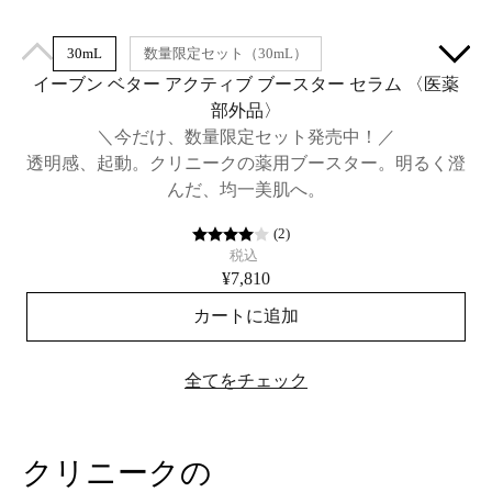
30mL
数量限定セット（30mL）
イーブン ベター アクティブ ブースター セラム​ 〈医薬
部外品〉
＼今だけ、数量限定セット発売中！／
透明感、起動。クリニークの薬用ブースター。明るく澄
んだ、均一美肌へ。
(
2
)
税込
¥7,810
カートに追加
全てをチェック
クリニークの