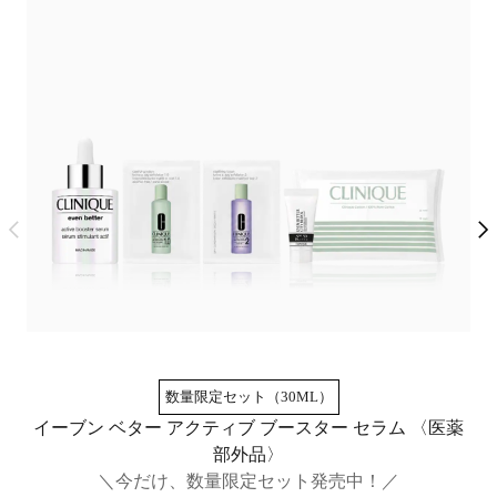
数量限定セット（30ML）
イーブン ベター アクティブ ブースター セラム​ 〈医薬
部外品〉
＼今だけ、数量限定セット発売中！／
透