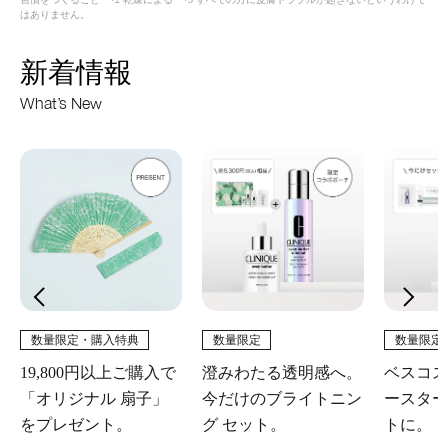
はありません。
新着情報
What’s New
数量限定・購入特典
数量限定
数量限定
19,800円以上ご購入で
澄みわたる透明感へ。
ベスコス
「オリジナル 扇子」
今だけのブライトニン
ースター
をプレゼント。
グ セット。
トに。