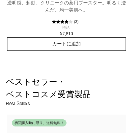
透明感、起動。クリニークの薬用ブースター。明るく澄
んだ、均一美肌へ。
(
2
)
税込
¥7,810
カートに追加
ベストセラー・
ベストコスメ受賞製品
Best Sellers
初回購入時に限り、送料無料！