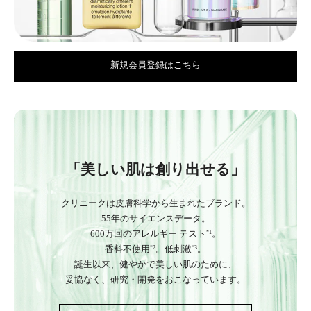
新規会員登録はこちら
「美しい肌は創り出せる」
クリニークは皮膚科学から生まれたブランド。
55年のサイエンスデータ。
600万回のアレルギー テスト
。
*1
香料不使用
。低刺激
。
*2
*3
誕生以来、健やかで美しい肌のために、
妥協なく、研究・開発をおこなっています。