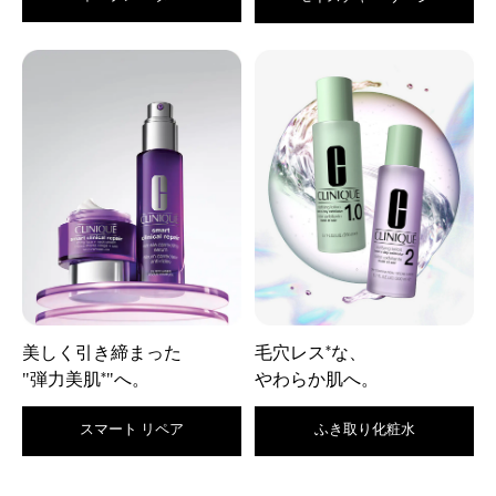
美しく引き締まった
毛穴レス
な、
*
"弾力美肌
"へ。
やわらか肌へ。
*
スマート リペア
ふき取り化粧水