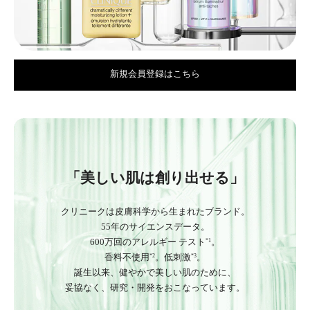
新規会員登録はこちら
「美しい肌は創り出せる」
クリニークは皮膚科学から生まれたブランド。
55年のサイエンスデータ。
600万回のアレルギー テスト
。
*1
香料不使用
。低刺激
。
*2
*3
誕生以来、健やかで美しい肌のために、
妥協なく、研究・開発をおこなっています。