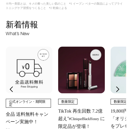
※均一美肌とは、キメの整った美しい肌のこと *1 イーブン ベターの製品によってブライ
トニングケア習慣をつくること *2 乾燥による
新着情報
What’s New
公式オンライン・期間限
数量限定
数量限定
定
TikTok 再生回数 7.2億
19,80
全品 送料無料キャン
*
超え
に
「オリジ
#CliniqueBlackHoney
ペーン実施中！
をプレゼ
限定品が登場！