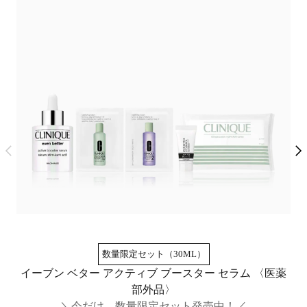
数量限定セット（30ML）
イーブン ベター アクティブ ブースター セラム​ 〈医薬
部外品〉
＼今だけ、数量限定セット発売中！／
透