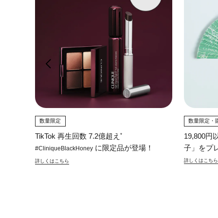
26 W
数量限定
数量限定・
*
TikTok 再生回数 7.2億超え
19,80
に限定品が登場！
子」をプ
#CliniqueBlackHoney
詳しくはこちら
詳しくはこちら