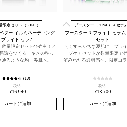
量限定セット（50ML）
ブースター（30mL）＋セラム
 ベター イルミネーティング
ブースター & ブライト セラム
ブライト セラム
セット
、数量限定セット発売中！／
＼くすみがちな夏肌に、ブラ
循環をつくる。キメの整っ
グケアセットが数量限定で
き通るような均一美肌へ。
澄みわたる透明感へ。限定コラ
チ付き
(
13
)
税込
税込
¥16,940
¥18,700
カートに追加
カートに追加