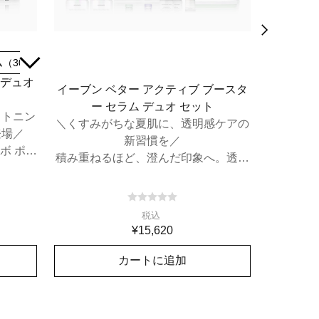
（30mL）
ブースター（30mL）＋セラム（50mL）
オール 
 デュオ
イーブン ベター アクティブ ブースタ
エ
ー セラム デュオ セット
Ti
イトニン
＼くすみがちな夏肌に、透明感ケアの
#Clini
登場／
新習慣を／
にアイ
ボ ポー
積み重ねるほど、澄んだ印象へ。透明
起動ブースターデュオ セット。
税込
¥15,620
カートに追加