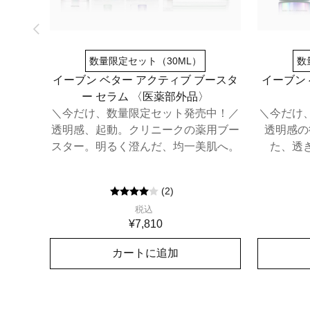
数量限定セット（30ML）
数
イーブン ベター アクティブ ブースタ
イーブン
ー セラム​ 〈医薬部外品〉
＼今だけ、数量限定セット発売中！／
＼今だけ
透明感、起動。クリニークの薬用ブー
透明感の
スター。明るく澄んだ、均一美肌へ。
た、透
(
2
)
税込
¥7,810
カートに追加