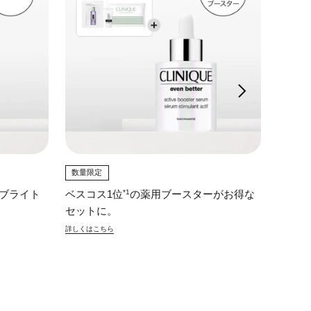
数量限定
数量限
*1
ブライト
ベスコス1位
の薬用ブースターがお得な
ベスコ
セットに。
に。
詳しくはこちら
詳しくは