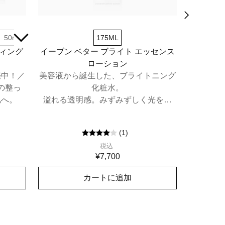
50mL
数量限定セット（50mL）
175ML
30m
ティング
イーブン ベター ブライト エッセンス
ス
ローション
レーザー
*1
売中！／
美容液から誕生した、ブライトニング
。美
の整っ
化粧水。
*2
肌へ。
溢れる透明感。みずみずしく光を放
肌密度
つ"白玉美肌"へ。
人の素肌
(
1
)
税込
¥7,700
カートに追加