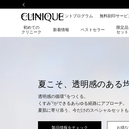
マイ アカウント
ポイントプログラム
無料刻印サービ
初めての
限定品
新着情報
ベストセラー
クリニーク
セット
夏こそ、透明感のある
透明感の循環
をつくる。
*1
くすみ
ができるあらゆる経路にアプローチ。
*2
夏肌に寄り添う、今だけのスペシャルセットも
製品情報をチェック
お得な