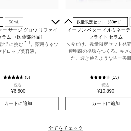
50mL
30mL
数量限定セット（30mL）
ー サージ グロウ リファイ
イーブン ベター イルミネー
セラム 〈医薬部外品〉
ブライト セラム
＊1
＼今だけ、数量限定セット発
荒れ” に挑む
。薬用うるツ
透明感の循環をつくる。キメ
ヤドロップ美容液。
た、透き通るような均一美
(
5
)
(
13
)
税込
税込
¥6,600
¥10,890
カートに追加
カートに追加
全てをチェック